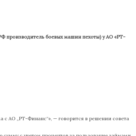
РФ производитель боевых машин пехоты) у АО «РТ-
 с АО „РТ-Финанс“», — говорится в решении совета
сю сумму с учетом процентов за пользование займами