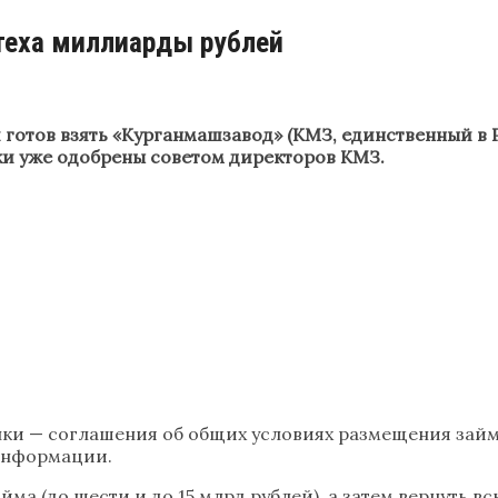
стеха миллиарды рублей
 готов взять «Курганмашзавод» (КМЗ, единственный в 
лки уже одобрены советом директоров КМЗ.
ки — соглашения об общих условиях размещения займа
 информации.
ма (до шести и до 15 млрд рублей), а затем вернуть в