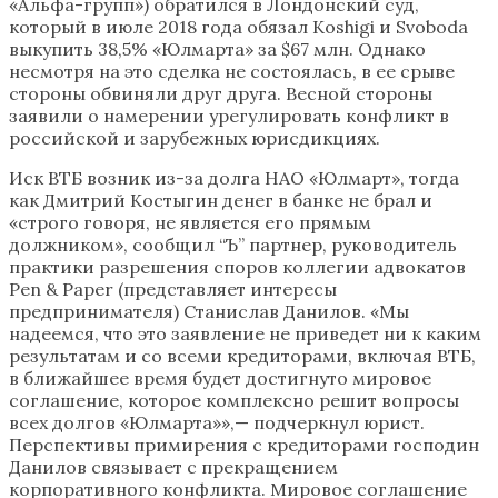
«Альфа-групп») обратился в Лондонский суд,
который в июле 2018 года обязал Koshigi и Svoboda
выкупить 38,5% «Юлмарта» за $67 млн. Однако
несмотря на это сделка не состоялась, в ее срыве
стороны обвиняли друг друга. Весной стороны
заявили о намерении урегулировать конфликт в
российской и зарубежных юрисдикциях.
Иск ВТБ возник из-за долга НАО «Юлмарт», тогда
как Дмитрий Костыгин денег в банке не брал и
«строго говоря, не является его прямым
должником», сообщил “Ъ” партнер, руководитель
практики разрешения споров коллегии адвокатов
Pen & Paper (представляет интересы
предпринимателя) Станислав Данилов. «Мы
надеемся, что это заявление не приведет ни к каким
результатам и со всеми кредиторами, включая ВТБ,
в ближайшее время будет достигнуто мировое
соглашение, которое комплексно решит вопросы
всех долгов «Юлмарта»»,— подчеркнул юрист.
Перспективы примирения с кредиторами господин
Данилов связывает с прекращением
корпоративного конфликта. Мировое соглашение