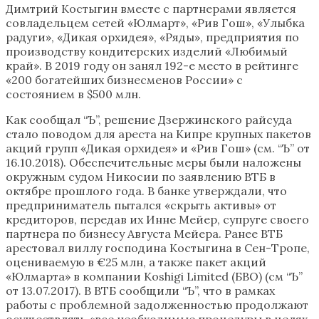
Димтрий Костыгин вместе с партнерами является
совладельцем сетей «Юлмарт», «Рив Гош», «Улыбка
радуги», «Дикая орхидея», «Ряды», предприятия по
производству кондитерских изделий «Любимый
край». В 2019 году он занял 192-е место в рейтинге
«200 богатейших бизнесменов России» с
состоянием в $500 млн.
Как сообщал “Ъ”, решение Дзержинского райсуда
стало поводом для ареста на Кипре крупных пакетов
акций групп «Дикая орхидея» и «Рив Гош» (см. “Ъ” от
16.10.2018). Обеспечительные меры были наложены
окружным судом Никосии по заявлению ВТБ в
октябре прошлого года. В банке утверждали, что
предприниматель пытался «скрыть активы» от
кредиторов, передав их Инне Мейер, супруге своего
партнера по бизнесу Августа Мейера. Ранее ВТБ
арестовал виллу господина Костыгина в Сен-Тропе,
оцениваемую в €25 млн, а также пакет акций
«Юлмарта» в компании Koshigi Limited (БВО) (см “Ъ”
от 13.07.2017). В ВТБ сообщили “Ъ”, что в рамках
работы с проблемной задолженностью продолжают
осуществлять «все необходимые процедуры в целях