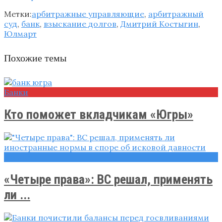
Метки:
арбитражные управляющие
,
арбитражный
суд
,
банк
,
взыскание долгов
,
Дмитрий Костыгин
,
Юлмарт
Похожие темы
Банки
Кто поможет вкладчикам «Югры»‍
Новости
«Четыре права»: ВС решал, применять
ли ...