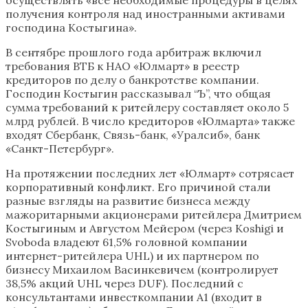
получения контроля над иностранными активами
господина Костыгина».
В сентябре прошлого года арбитраж включил
требования ВТБ к НАО «Юлмарт» в реестр
кредиторов по делу о банкротстве компании.
Господин Костыгин рассказывал “Ъ”, что общая
сумма требований к ритейлеру составляет около 5
млрд рублей. В число кредиторов «Юлмарта» также
входят Сбербанк, Связь-банк, «Уралсиб», банк
«Санкт-Петербург».
На протяжении последних лет «Юлмарт» сотрясает
корпоративный конфликт. Его причиной стали
разные взгляды на развитие бизнеса между
мажоритарными акционерами ритейлера Дмитрием
Костыгиным и Августом Мейером (через Koshigi и
Svoboda владеют 61,5% головной компании
интернет-ритейлера UHL) и их партнером по
бизнесу Михаилом Васинкевичем (контролирует
38,5% акций UHL через DUF). Последний с
консультантами инвесткомпании А1 (входит в