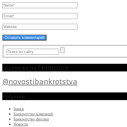
Подписка на Telegram
@novostibankrotstva
Рубрики
Банки
Банкротство компаний
Банкротство физлиц
Новости