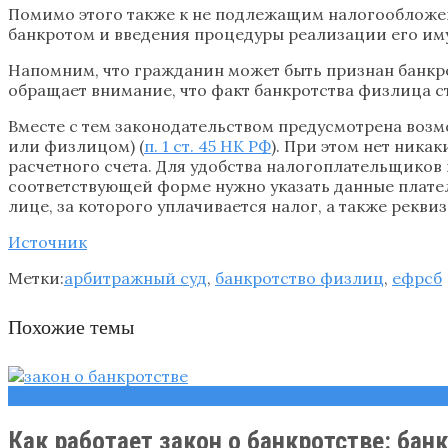
Помимо этого также к не подлежащим налогообложен
банкротом и введения процедуры реализации его имущ
Напомним, что гражданин может быть признан банкр
обращает внимание, что факт банкротства физлица с
Вместе с тем законодательством предусмотрена возм
или физлицом) (
п. 1 ст. 45 НК РФ
). При этом нет ника
расчетного счета. Для удобства налогоплательщиков
соответствующей форме нужно указать данные плател
лице, за которого уплачивается налог, а также рекви
Источник
Метки:
арбитражный суд
,
банкротство физлиц
,
ефрсб
Похожие темы
Новости
Как работает закон о банкротстве: банки