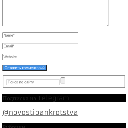
Подписка на Telegram
@novostibankrotstva
Рубрики