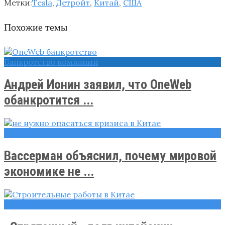
Метки:
Tesla
,
Детройт
,
Китай
,
США
Похожие темы
Банкротство компаний
Андрей Ионин заявил, что OneWeb
обанкротится ...
Новости
Вассерман объяснил, почему мировой
экономике не ...
Новости