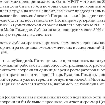
мостями» предприниматели. Один МРОТ – это около 2
аты хотя бы на 25%, а помощь оказывать по крайней 
оплаты труда на время снизит, замечает председатель
зывает бизнесмен Алексей Петропольский (владеет се
жно будет их восстановить». Но, например, юридическ
тся он. В туристической отрасли выплата одного МРОТ 
 Майя Ломидзе. Субсидия компенсирует менее 30% ср
ную зарплату, а денег нет.
ностью субсидировать зарплаты всем пострадавшим ком
ктор центра социально-экономических исследований Це
 руб.
ться субсидией. Потенциально претендовать на такую
 компаний работают в наиболее пострадавших отраслях
анятости сохранили единицы среди рестораторов и оте
рестораторов и отельеров Игорь Бухаров. Помощь зап
ий отрасли уже потеряли и отпустили людей: «Многих 
итериях, замечает Татулова, например, ее компания не
н чел (если учитывать компании из сфер недвижимости 
 сохранили бы больше персонала, считает директор 