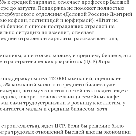
5% к средней зарплате, отмечает профессор Высшей
мере до августа. Поддержка не поможет полностью
 петербургского отделения «Деловой России» Дмитрий
тью кофеин, гостиницей и юрфирмой): «Штат не
ий бизнес в список пострадавших отраслей не
сильно ситуацию не изменит, отмечает
едней отраслевой зарплаты, рассказывает она,
паниям, а не только малому и среднему бизнесу, это
нтра стратегических разработок (ЦСР) Лора
 поддержку смогут 112 000 компаний, оценивает
, 5% компаний малого и среднего бизнеса уже
льеров, потому что поток гостей стал падать еще с
оздала, говорит основательница семейных кафе
мы сами трудоустраивали в розницу к коллегам, у
 считается малым и средним бизнесом, хотя
и строительства), ждет ЦСР. Если бы решение было
Центра трудовых отношений Высшей школы экономики