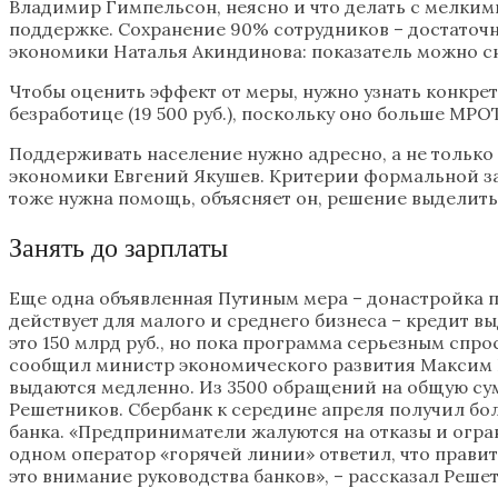
Владимир Гимпельсон, неясно и что делать с мелким
поддержке. Сохранение 90% сотрудников – достаточн
экономики Наталья Акиндинова: показатель можно сн
Чтобы оценить эффект от меры, нужно узнать конкре
безработице (19 500 руб.), поскольку оно больше МРО
Поддерживать население нужно адресно, а не тольк
экономики Евгений Якушев. Критерии формальной зан
тоже нужна помощь, объясняет он, решение выделить
Занять до зарплаты
Еще одна объявленная Путиным мера – донастройка п
действует для малого и среднего бизнеса – кредит в
это 150 млрд руб., но пока программа серьезным спр
сообщил министр экономического развития Максим Р
выдаются медленно. Из 3500 обращений на общую сумм
Решетников. Сбербанк к середине апреля получил бо
банка. «Предприниматели жалуются на отказы и огран
одном оператор «горячей линии» ответил, что правит
это внимание руководства банков», – рассказал Реше