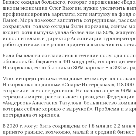
Бизнес ожидал большего, говорят опрошенные «Ведо
школы экономики Олег Вьюгин, нужно увеличить выпл
профинансировать зарплаты, хотя нагрузку на фонд 
Панов. Мера поможет заплатить сотрудникам, расска
сокращали, только оклады были порезаны, сейчас мо
входит, хотя выручка упала более чем на 80%, жалуе
исполнительный директор Ассоциации туроператоров
работодателям все равно придется выплачивать осталь
Если бы власти согласились в течение полугода пол
обошлось бы бюджету в 491 млрд руб., говорит дире
Накорякова, если бы только 80% зарплат – в 393 млрд
Многие предприниматели даже не смогут воспользова
Накорякова: по данным «Спарк-Интерфакса», 118 000
сократили всех сотрудников. На начало апреля 90% з
середины марта, рассказывает президент Федерации 
«Андерсон» Анастасия Татулова, большинство компан
которых сейчас хорошо с выручкой». Проблема и в кр
пострадала от кризиса.
В 2020 г. могут быть сокращены от 1,8 млн до 2,2 мл
принято раньше, возможно, малый и средний бизнес