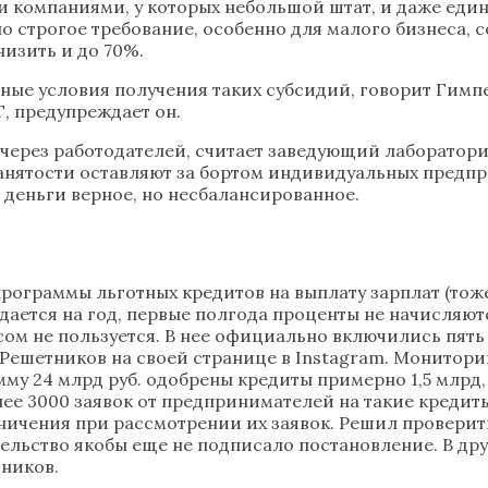
и компаниями, у которых небольшой штат, и даже един
о строгое требование, особенно для малого бизнеса,
изить и до 70%.
тные условия получения таких субсидий, говорит Гимп
Т, предупреждает он.
о через работодателей, считает заведующий лаборато
ятости оставляют за бортом индивидуальных предприни
 деньги верное, но несбалансированное.
рограммы льготных кредитов на выплату зарплат (тож
ыдается на год, первые полгода проценты не начисляют
осом не пользуется. В нее официально включились пять
ешетников на своей странице в Instagram. Монитори
у 24 млрд руб. одобрены кредиты примерно 1,5 млрд, 
лее 3000 заявок от предпринимателей на такие креди
ичения при рассмотрении их заявок. Решил проверить
ельство якобы еще не подписало постановление. В дру
тников.