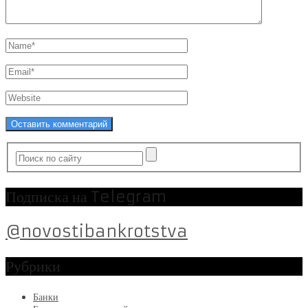
Подписка на Telegram
@novostibankrotstva
Рубрики
Банки