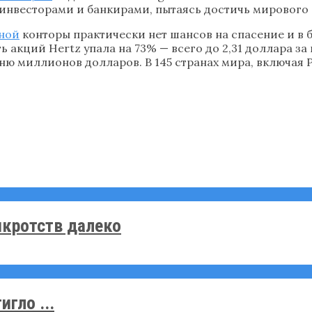
с инвесторами и банкирами, пытаясь достичь мирового
ной
конторы практически нет шансов на спасение и в
 акций Hertz упала на 73% — всего до 2,31 доллара за
ню миллионов долларов. В 145 странах мира, включая Р
нкротств далеко
гло ...