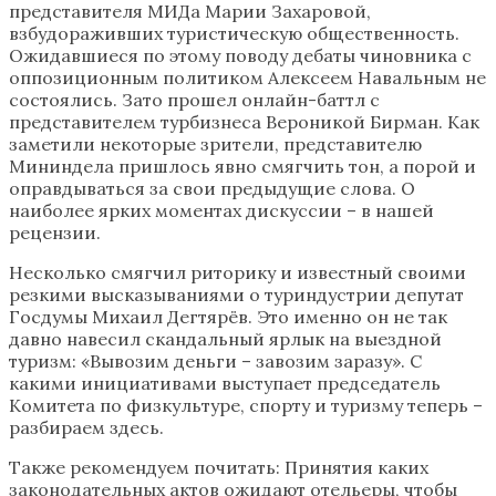
представителя МИДа Марии Захаровой,
взбудораживших туристическую общественность.
Ожидавшиеся по этому поводу дебаты чиновника с
оппозиционным политиком Алексеем Навальным не
состоялись. Зато прошел онлайн-баттл с
представителем турбизнеса Вероникой Бирман. Как
заметили некоторые зрители, представителю
Мининдела пришлось явно смягчить тон, а порой и
оправдываться за свои предыдущие слова. О
наиболее ярких моментах дискуссии – в нашей
рецензии.
Несколько смягчил риторику и известный своими
резкими высказываниями о туриндустрии депутат
Госдумы Михаил Дегтярёв. Это именно он не так
давно навесил скандальный ярлык на выездной
туризм: «Вывозим деньги – завозим заразу». С
какими инициативами выступает председатель
Комитета по физкультуре, спорту и туризму теперь –
разбираем здесь.
Также рекомендуем почитать: Принятия каких
законодательных актов ожидают отельеры, чтобы