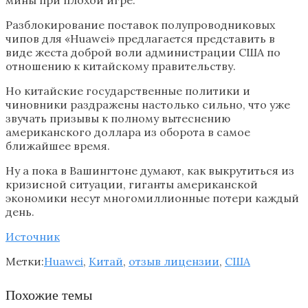
Разблокирование поставок полупроводниковых
чипов для «Huawei» предлагается представить в
виде жеста доброй воли администрации США по
отношению к китайскому правительству.
Но китайские государственные политики и
чиновники раздражены настолько сильно, что уже
звучать призывы к полному вытеснению
американского доллара из оборота в самое
ближайшее время.
Ну а пока в Вашингтоне думают, как выкрутиться из
кризисной ситуации, гиганты американской
экономики несут многомиллионные потери каждый
день.
Источник
Метки:
Huawei
,
Китай
,
отзыв лицензии
,
США
Похожие темы