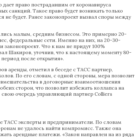
го дает право пострадавшим от коронавируса
х санкций. Такое право будет возникать только
я не будет. Ранее законопроект вызвал споры между
чились малым, средним бизнесом. Это примерно 20-
ес, федеральные сети. Именно на них, на 20-30-
и законопроект. Что к нам не придут 100%
азал Шакиров, уточнив, что к настоящему моменту 80-
а период после открытия».
в аренды, отметил в беседе с ТАСС партнер,
олов. По его словам, с одной стороны, мера позволит
невмешательства в договорные взаимоотношения
обеих сторон, что позволит избежать коллапса на
 свою очередь управляющий партнер Colliers
е ТАСС эксперты и предприниматели. По словам
оронам не удалось найти компромисс. Также она
жать арендные платежи. «Закон направлен на из ряда