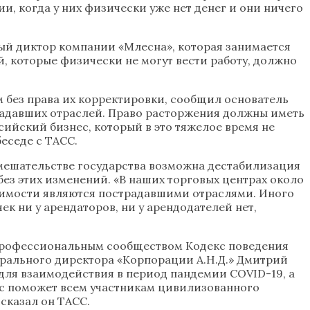
, когда у них физически уже нет денег и они ничего
ый диктор компании «Млесна», которая занимается
, которые физически не могут вести работу, должно
 без права их корректировки, сообщил основатель
страдавших отраслей. Право расторжения должны иметь
ийский бизнес, который в это тяжелое время не
еседе с ТАСС.
вмешательстве государства возможна дестабилизация
без этих изменений. «В наших торговых центрах около
жимости являются пострадавшими отраслями. Иного
к ни у арендаторов, ни у арендодателей нет,
профессиональным сообществом Кодекс поведения
рального директора «Корпорации А.Н.Д.» Дмитрий
для взаимодействия в период пандемии COVID-19, а
кс поможет всем участникам цивилизованного
сказал он ТАСС.