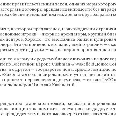
чтении правительственный закон, одна из норм которо
асторгать договоры аренды недвижимости без штрафны
 этом обеспечительный платеж арендатору возвращатьс
рианте, в котором предлагался, и законодатели ограни
 основные игроки — якорные арендаторы, крупный бизн
ых центров. Хорошо, что вмешались банки и купировал
овора. Это бы привело к коллапсу всей отрасли», — ск
иться друг с другом — как на период простоя, так и н
лько малому и среднему бизнесу выходить из договоро
 по Восточной Европе Cushman & Wakefield Денис Сок
тва, а с другой — государство подтвердило позицию 
. «Закон стал сбалансированным и учитывает позиции 
 привести первая версия документа», — сказал ТАСС в
 и девелоперов Николай Казанский.
арендаторов с арендодателями, рассказали опрошенны
зова, инициатива поможет в ситуациях, когда двум ст
с арендодателями, которые наотрез отказываются сни