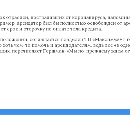
ок отраслей, пострадавших от коронавируса, напомина
пример, арендатор был бы полностью освобожден от а
т срок и отсрочку по оплате тела кредита.
м положении, соглашается владелец ТЦ «Максимум» в 
о хоть чем-то помочь и арендодателям, ведь все «в од
вших, перечисляет Гершман. «Мы по-прежнему ждем о