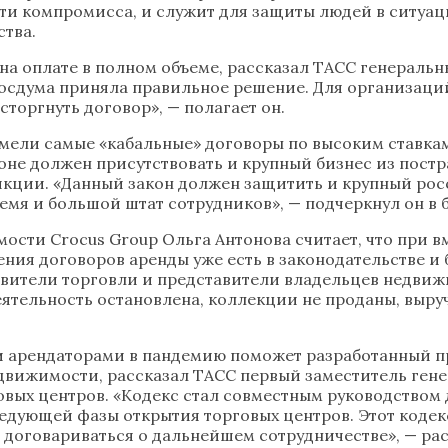
и компромисса, и служит для защиты людей в ситуации
ства.
а оплате в полном объеме, рассказал ТАСС генеральн
Госдума приняла правильное решение. Для организаций
сторгнуть договор», — полагает он.
мели самые «кабальные» договоры по высоким ставкам
аконе должен присутствовать и крупный бизнес из по
кции. «Данный закон должен защитить и крупный росс
емя и большой штат сотрудников», — подчеркнул он в б
ости Crocus Group Ольга Антонова считает, что при 
ния договоров аренды уже есть в законодательстве и 
тавители торговли и представители владельцев недви
ятельность остановлена, коллекции не проданы, выруче
и арендаторами в пандемию поможет разработанный 
движимости, рассказал ТАСС первый заместитель гене
овых центров. «Кодекс стал совместным руководством 
едующей фазы открытия торговых центров. Этот коде
 договариваться о дальнейшем сотрудничестве», — рас