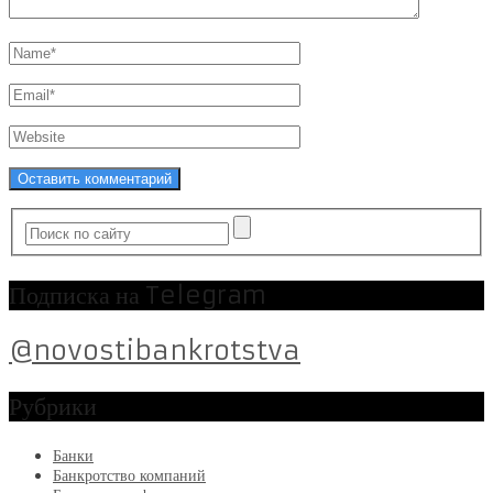
Подписка на Telegram
@novostibankrotstva
Рубрики
Банки
Банкротство компаний