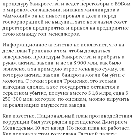
процедуру банкротства и ведет переговоры с ВЭБом
о мировом соглашении, никаких миллиардов в
«Аммоний» он не инвестировал и долги перед
госкорпорацией не выкупил, зато возглавил совет
директоров предприятия и привел на предприятие
свою команду топ-менеджеров.
Информационное агентство не исключает, что на
деле план Троценко в том, чтобы дождаться
завершения процедуры банкротства и прибрать к
рукам активы завода, и не за $ 900 млн, как было
заявлено, а за примерно втрое меньшую сумму, за
которую активы завода-банкрота могли бы уйти с
молотка. С точки зрения Троценко, это весьма
выгодная сделка, а вот государство останется в
серьезном убытке, получив вместо $ 1,8 млрд едва $
250−300 млн, которые, по оценкам, можно выручить
за реализацию имущества завода.
Как известно, Национальный план противодействия
коррупции был утвержден президентом Дмитрием
Медведевым 10 лет назад. Но пока план не работает.
Как признал в этом году глава Счетной палаты