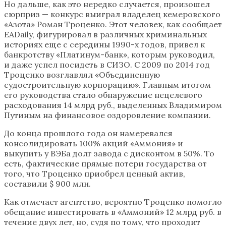
Но дальше, как это нередко случается, произошел
сюрприз — конкурс выиграл владелец кемеровского
«Азота» Роман Троценко. Этот человек, как сообщает
EADaily, фигурировал в различных криминальных
историях еще с середины 1990-х годов, привел к
банкротству «Платинум-банк», которым руководил,
и даже успел посидеть в СИЗО. С 2009 по 2014 год
Троценко возглавлял «Объединенную
судостроительную корпорацию». Главным итогом
его руководства стало обнаружение нецелевого
расходования 14 млрд руб., выделенных Владимиром
Путиным на финансовое оздоровление компании.
До конца прошлого года он намеревался
консолидировать 100% акций «Аммония» и
выкупить у ВЭБа долг завода с дисконтом в 50%. То
есть, фактические прямые потери государства от
того, что Троценко приобрел ценный актив,
составили $ 900 млн.
Как отмечает агентство, вероятно Троценко помогло
обещание инвестировать в «Аммоний» 12 млрд руб. в
течение двух лет, но, судя по тому, что проходит