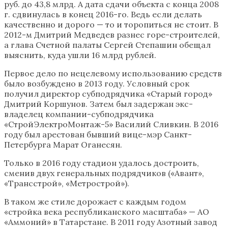
руб. до 43,8 млрд. А дата сдачи объекта с конца 2008
г. сдвинулась в конец 2016-го. Ведь если делать
качественно и дорого — то и торопиться не стоит. В
2012-м Дмитрий Медведев разнес горе-строителей,
а глава Счетной палаты Сергей Степашин обещал
выяснить, куда ушли 16 млрд рублей.
Первое дело по нецелевому использованию средств
было возбуждено в 2013 году. Условный срок
получил директор субподрядчика «Старый город»
Дмитрий Коршунов. Затем был задержан экс-
владелец компании-субподрядчика
«СтройЭлектроМонтаж-5» Василий Сливкин. В 2016
году был арестован бывший вице-мэр Санкт-
Петербурга Марат Оганесян.
Только в 2016 году стадион удалось достроить,
сменив двух генеральных подрядчиков («Авант»,
«Трансстрой», «Метрострой»).
В таком же стиле дорожает с каждым годом
«стройка века республиканского масштаба» — АО
«Аммоний» в Татарстане. В 2011 году Азотный завод