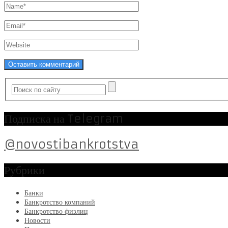
Подписка на Telegram
@novostibankrotstva
Рубрики
Банки
Банкротство компаний
Банкротство физлиц
Новости