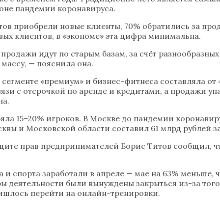
оне пандемии коронавируса.
тов приобрели новые клиенты, 70% обратились за про
вых клиентов, в «экономе» эта цифра минимальна.
, продажи идут по старым базам, за счёт разнообразны
массу, — пояснила она.
 сегменте «премиум» и бизнес-фитнеса составляла от 
язи с отсрочкой по аренде и кредитами, а продажи уп
на.
ла 15–20% игроков. В Москве до пандемии коронавирус
вы и Московской области составил 61 млрд рублей за 
щите прав предпринимателей Борис Титов сообщил, чт
 и спорта заработали в апреле — мае на 63% меньше, 
ы деятельности были вынуждены закрыться из-за того,
ишлось перейти на онлайн-тренировки.