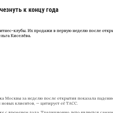
езнуть к концу года
тнес-клубы. Их продажи в первую неделю после откры
льга Киселёва.
а Москвы за неделю после открытия показала падени
 новых клиентов, — цитирует её ТАСС.
же с временем года. Традиционно лето является самым