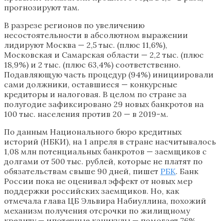
прогнозируют там.
В разрезе регионов по увеличению
несостоятельности в абсолютном выражении
лидируют Москва — 2,5 тыс. (плюс 11,6%),
Московская и Самарская области — 2,2 тыс. (плюс
18,9%) и 2 тыс. (плюс 63,4%) соответственно.
Подавляющую часть процедур (94%) инициировали
сами должники, оставшиеся — конкурсные
кредиторы и налоговая. В целом по стране за
полугодие зафиксировано 29 новых банкротов на
100 тыс. населения против 20 — в 2019-м.
По данным Национального бюро кредитных
историй (НБКИ), на 1 апреля в стране насчитывалось
1,08 млн потенциальных банкротов — заемщиков с
долгами от 500 тыс. рублей, которые не платят по
обязательствам свыше 90 дней, пишет
РБК
. Банк
России пока не оценивал эффект от новых мер
поддержки российских заемщиков. Но, как
отмечала глава ЦБ Эльвира Набиуллина, похожий
механизм получения отсрочки по жилищному
кредиту — ипотечные каникулы — помогает 76%