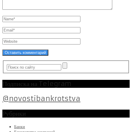
Подписка на Telegram
@novostibankrotstva
Рубрики
Банки