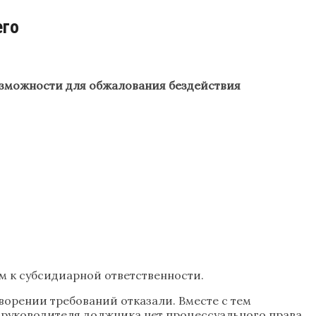
его
возможности для обжалования бездействия
 к субсидиарной ответственности.
орении требований отказали. Вместе с тем
 руководителя должника нет процессуального права