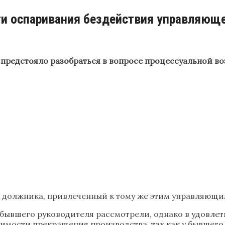
и оспаривания бездействия управляющ
 предстояло разобраться в вопросе процессуальной 
 должника, привлеченный к тому же этим управляющим
ывшего руководителя рассмотрели, однако в удовлетв
мости прекращения производства, так как у бывшего