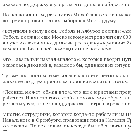
оказала поддержку и уверяла, что деньги собирать не
Но неожиданным для самого Михайлова стало высказ
во время прошлогодних выборов в Мосгордуму.
«Вступили в силу иски. Соболь и Албуров должны «Ав
Соболь должны еще Московскому метрополитену 600 
но уже включая меня, должны ресторану «Армения» 24
кампания. Без вашей помощи мы не потянем».
Это Навальный назвал «налогом, который вводит Пути
оказалась двоякой в, казалось бы, одинаковых ситуац
Тут же под постом отметился глава сети региональн
сложнее по двум причинам: слишком много и в этом 
«Леонид, может, обман в том, что вы с юристами пре
работает. И вместо того, чтобы помочь ему собрать д
ретвиты у тех, кто его поддержал», — отреагировал
Многие сотрудники, которые когда-то работали на На
Навального в Оренбурге, правозащитница Наталия Тру
человеком. По ее словам, он всегда был абсолютно пу