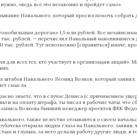
 нужно, «ведь все это незаконно и пройдет само».
ывание Навального, который просил помочь собрать 
томобильным дорогам» 1,5 млн рублей. Все независимые
тыс. рублей, — перечислял Навальный накопившиеся д
1 тыс. рублей. Тут невозможно [справиться] иначе, к
н для всех тех, кто участвует в организации акций». 
иях.
ых штабов Навального Леонид Волков, который заявил,
нет смысла.
красно знаете, что в случае Дениса (с причинением ущ
еньги на оплату штрафа, ты писал в рабочие чаты, что 
 на запись Волкова бывший менеджер проектов ФБК Фед
вального, также нелестно отзываются о своем начальс
бачева открыла людям глаза на Навального, заявив, чт
стым и глупым, за него делали работу другие люди, в 