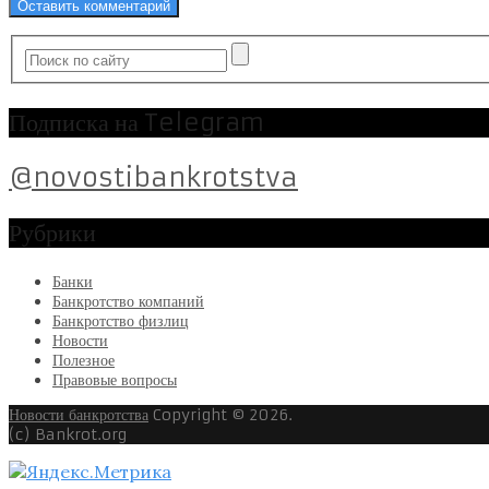
Подписка на Telegram
@novostibankrotstva
Рубрики
Банки
Банкротство компаний
Банкротство физлиц
Новости
Полезное
Правовые вопросы
Новости банкротства
Copyright © 2026.
(c) Bankrot.org