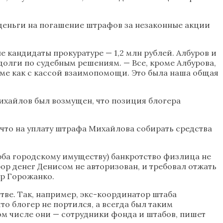
деньги на погашение штрафов за незаконные акции
 кандидаты прокуратуре — 1,2 млн рублей. Албуров и
олги по судебным решениям. — Все, кроме Албурова,
роме как с кассой взаимопомощи. Это была наша общая
Михайлов был возмущен, что позиция блогера
 что на уплату штрафа Михайлова собирать средства
ерба городскому имуществу) банкротство физлица не
сбор денег Денисом не авторизован, и требовал отжать
ор Горожанко.
тве. Так, например, экс-координатор штаба
о блогер не портился, а всегда был таким
том числе они — сотрудники фонда и штабов, пишет