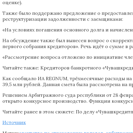
оценке).
Также было поддержано предложение о предоставле
реструктуризации задолженности с заемщиками:
«На условиях погашения основного долга и начисле
На обсуждение также был вынесен вопрос о скоррект
первого собрания кредиторов». Речь идёт о сумме в ра
«Рассмотрение вопроса отложено по инициативе член
Читайте также: Кредиторов банкротного «Чувашкред
Как сообщало ИА REGNUM, трёхмесячные расходы на
39,5 млн рублей. Данная смета была рассмотрена на
Решением Арбитражного суда республики от 28 февр
открыто конкурсное производство. Функции конкурс
Читайте ранее в этом сюжете: По делу «Чувашкредит
Источник
Метки:
агентство по страхованию вкладов
,
арбитражн