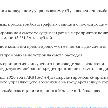
нии конкурсному управляющему «Чувашкредитпромбан
нных процентов без штрафных санкций с последующим 
ированной смете текущих затрат на мероприятия конк
змере 45 231,2 тыс. рублей.
ов комитета кредиторов», — отмечается в документе.
итпромбанка» не устроила смета расходов
 мероприятия конкурсного производства в отношении
 предыдущем собрании кредиторов, но не получила под
аля 2020 года АКБ ПАО «Чувашкредитпромбанк» призна
ного управляющего возложены на государственную кор
промбанка» оценили здания в Москве и Чебоксарах
ые управляющие
,
банк
,
собрание кредиторов
,
Чувашкр