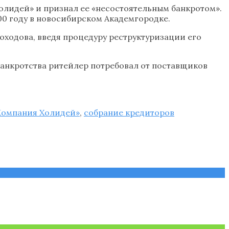
олидей» и признал ее «несостоятельным банкротом».
00 году в новосибирском Академгородке.
оходова, введя процедуру реструктуризации его
банкротства ритейлер потребовал от поставщиков
омпания Холидей»
,
собрание кредиторов