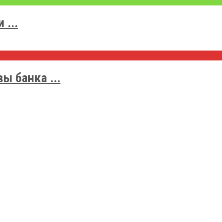
 ...
ы банка ...