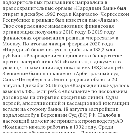
подозрительных транзакциях направлена в
правоохранительные органы.«Народный банк» был
открыт в декабре 1992 года в Карачаево-Черкесской
Республике и раньше был известен как «Лакма».
Свое современное наименование финансовая
организация получила в 2010 году. В 2019 году
финансовая организация решила «переехать» в
Москву. По итогам января-февраля 2020 года
«Народный банк» получил прибыль в 133,2 млн
руб.Банк «Возрождение» подал иск о банкротстве
против застройщика АО «Компакт», в документах
указав, что компания задолжала ему 188,3 млн руб.
Заявление было направлено в Арбитражный суд
Санкт-Петербурга и Ленинградской области 20
августа.4 декабря 2019 года «Возрождению» удалось
взыскать 188,1 млн руб. с «Компакта» по нескольким
договорам на открытие кредитных линий. Суды
первой, апелляционной и кассационной инстанции
встали на сторону банка. 18 августа застройщик
подал жалобу в Верховный Суд (ВС) РФ. Жалоба в
настоящий момент не принята к производству.АО
«Компакт» начало работать в 1992 году. Среди
известных объектов компании – Ленинградская