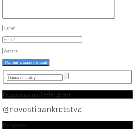
Подписка на Telegram
@novostibankrotstva
Рубрики