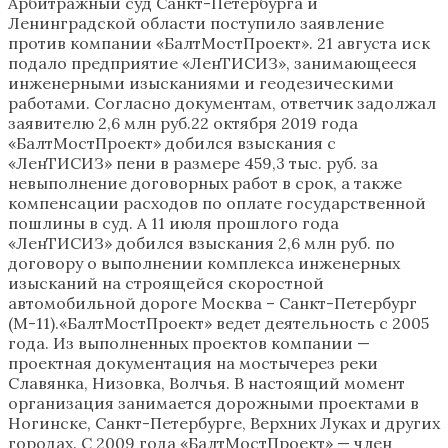
Арбитражный суд Санкт-Петербурга и
Ленинградской области поступило заявление
против компании «БалтМостПроект». 21 августа иск
подало предприятие «ЛенТИСИЗ», занимающееся
инженерными изысканиями и геодезическими
работами. Согласно документам, ответчик задолжал
заявителю 2,6 млн руб.22 октября 2019 года
«БалтМостПроект» добился взыскания с
«ЛенТИСИЗ» пени в размере 459,3 тыс. руб. за
невыполнение договорных работ в срок, а также
компенсации расходов по оплате государственной
пошлины в суд. А 11 июля прошлого года
«ЛенТИСИЗ» добился взыскания 2,6 млн руб. по
договору о выполнении комплекса инженерных
изысканий на строящейся скоростной
автомобильной дороге Москва – Санкт-Петербург
(М-11).«БалтМостПроект» ведет деятельность с 2005
года. Из выполненных проектов компании —
проектная документация на мостычерез реки
Славянка, Низовка, Волчья. В настоящий момент
организация занимается дорожными проектами в
Ногинске, Санкт-Петербурге, Верхних Луках и других
городах. С 2009 года «БалтМостПроект» — член