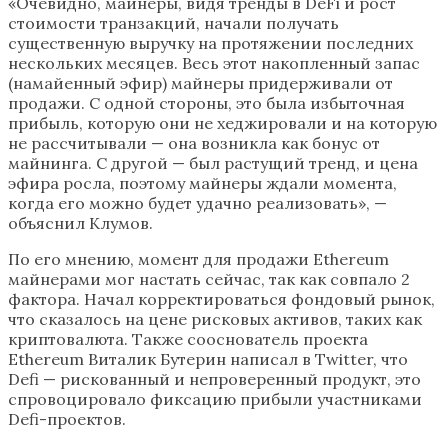
«Очевидно, майнеры, видя тренды в DeFi и рост
стоимости транзакций, начали получать
существенную выручку на протяжении последних
нескольких месяцев. Весь этот накопленный запас
(намайенный эфир) майнеры придерживали от
продажи. С одной стороны, это была избыточная
прибыль, которую они не хеджировали и на которую
не рассчитывали — она возникла как бонус от
майнинга. С другой — был растущий тренд, и цена
эфира росла, поэтому майнеры ждали момента,
когда его можно будет удачно реализовать», —
объяснил Клумов.
По его мнению, момент для продажи Ethereum
майнерами мог настать сейчас, так как совпало 2
фактора. Начал корректироваться фондовый рынок,
что сказалось на цене рисковых активов, таких как
криптовалюта. Также сооснователь проекта
Ethereum Виталик Бутерин написал в Twitter, что
Defi — рискованный и непроверенный продукт, это
спровоцировало фиксацию прибыли участниками
Defi-проектов.