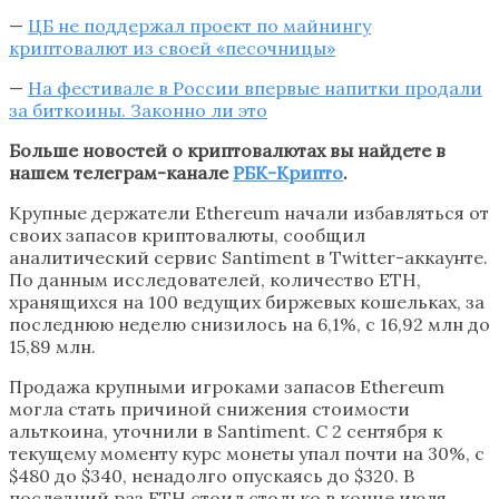
—
ЦБ не поддержал проект по майнингу
криптовалют из своей «песочницы»
—
На фестивале в России впервые напитки продали
за биткоины. Законно ли это
Больше новостей о криптовалютах вы найдете в
нашем телеграм-канале
РБК-Крипто
.
Крупные держатели Ethereum начали избавляться от
своих запасов криптовалюты, сообщил
аналитический сервис Santiment в Twitter-аккаунте.
По данным исследователей, количество ETH,
хранящихся на 100 ведущих биржевых кошельках, за
последнюю неделю снизилось на 6,1%, с 16,92 млн до
15,89 млн.
Продажа крупными игроками запасов Ethereum
могла стать причиной снижения стоимости
альткоина, уточнили в Santiment. С 2 сентября к
текущему моменту курс монеты упал почти на 30%, с
$480 до $340, ненадолго опускаясь до $320. В
последний раз ETH стоил столько в конце июля.