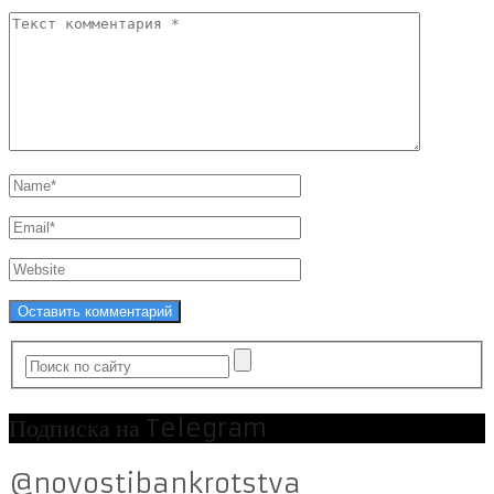
Подписка на Telegram
@novostibankrotstva