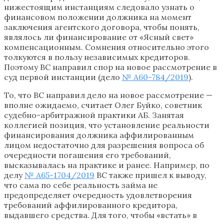
нижестоящим инстанциям следовало узнать о
финансовом положении должника на момент
заключения агентского договора, чтобы понять,
являлось ли финансирование от «Ясный свет»
компенсационным. Сомнения относительно этого
толкуются в пользу независимых кредиторов.
Поэтому ВС направил спор на новое рассмотрение в
суд первой инстанции (дело
№ А60-784/2019
).
То, что ВС направил дело на новое рассмотрение —
вполне ожидаемо, считает Олег Буйко, советник
судебно-арбитражной практики АБ. Занятая
коллегией позиция, что установление реальности
финансирования должника аффилированным
лицом недостаточно для разрешения вопроса об
очередности погашения его требований,
высказывалась на практике и ранее. Например, по
делу
№ А65-1704/2019
ВС также пришел к выводу,
что сама по себе реальность займа не
предопределяет очередность удовлетворения
требований аффилированного кредитора,
выдавшего средства. Для того, чтобы «встать» в