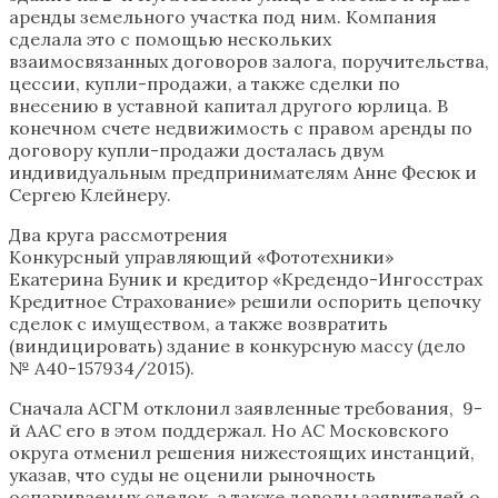
аренды земельного участка под ним. Компания
сделала это с помощью нескольких
взаимосвязанных договоров залога, поручительства,
цессии, купли-продажи, а также сделки по
внесению в уставной капитал другого юрлица. В
конечном счете недвижимость с правом аренды по
договору купли-продажи досталась двум
индивидуальным предпринимателям Анне Фесюк и
Сергею Клейнеру.
Два круга рассмотрения
Конкурсный управляющий «Фототехники»
Екатерина Буник и кредитор «Кредендо-Ингосстрах
Кредитное Страхование» решили оспорить цепочку
сделок с имуществом, а также возвратить
(виндицировать) здание в конкурсную массу (дело
№ А40-157934/2015).
Сначала АСГМ отклонил заявленные требования, 9-
й ААС его в этом поддержал. Но АС Московского
округа отменил решения нижестоящих инстанций,
указав, что суды не оценили рыночность
оспариваемых сделок, а также доводы заявителей о