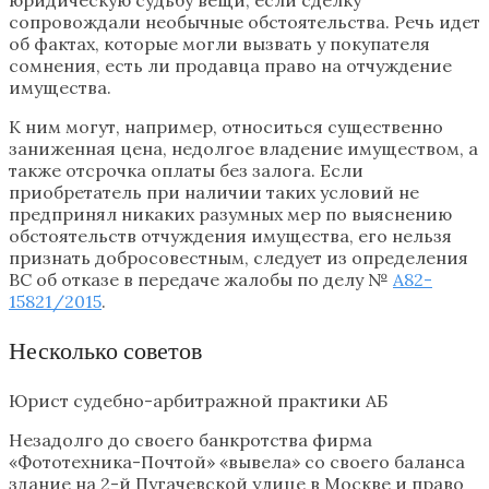
сопровождали необычные обстоятельства. Речь идет
об фактах, которые могли вызвать у покупателя
сомнения, есть ли продавца право на отчуждение
имущества.
К ним могут, например, относиться существенно
заниженная цена, недолгое владение имуществом, а
также отсрочка оплаты без залога. Если
приобретатель при наличии таких условий не
предпринял никаких разумных мер по выяснению
обстоятельств отчуждения имущества, его нельзя
признать добросовестным, следует из определения
ВС об отказе в передаче жалобы по делу №
А82-
15821/2015
.
Несколько советов
Юрист судебно-арбитражной практики АБ
Незадолго до своего банкротства фирма
«Фототехника-Почтой» «вывела» со своего баланса
здание на 2-й Пугачевской улице в Москве и право