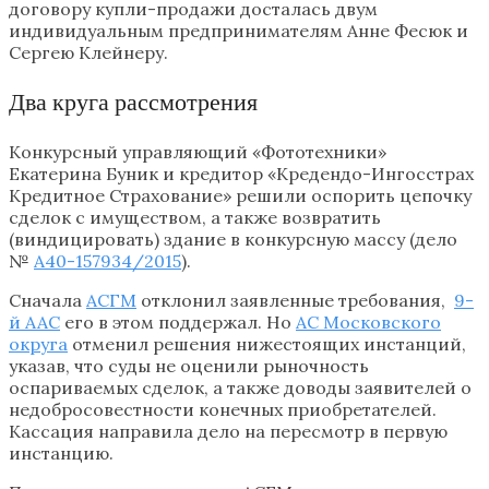
договору купли-продажи досталась двум
индивидуальным предпринимателям Анне Фесюк и
Сергею Клейнеру.
Два круга рассмотрения
Конкурсный управляющий «Фототехники»
Екатерина Буник и кредитор «Кредендо-Ингосстрах
Кредитное Страхование» решили оспорить цепочку
сделок с имуществом, а также возвратить
(виндицировать) здание в конкурсную массу (дело
№
А40-157934/2015
).
Сначала
АСГМ
отклонил заявленные требования,
9-
й ААС
его в этом поддержал. Но
АС Московского
округа
отменил решения нижестоящих инстанций,
указав, что суды не оценили рыночность
оспариваемых сделок, а также доводы заявителей о
недобросовестности конечных приобретателей.
Кассация направила дело на пересмотр в первую
инстанцию.