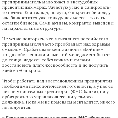
предприниматель мало знает о внесудебных
превентивных мерах. Зачастую у нас и санировать-
то нечего. Если запад, по сути, банкротит бизнес, у
нас банкротится уже конкурсная масса – то есть
остатки бизнеса. Сами активы, контракты выведены
на параллельные структуры.
Не устаю повторять, что менталитет российского
предпринимателя часто преобладает над здравым
смыслом. Срабатывает ментальность «бойца» –
когда собственники и высший менеджмент бьются
до конца, надеясь собственными силами
восстановить платежеспособность и не получить
клейма «банкрот».
Чтобы работать над восстановлением предприятия,
необходима психологическая готовность, а у нас её
нет ни у системных кредиторов (ФНС, банки), ни у
арбитражного управляющего, ни у самого
должника. Пока мы не поменяем менталитет, ничего
не получится.
– Как член экспертного совета при ФНС объясните,