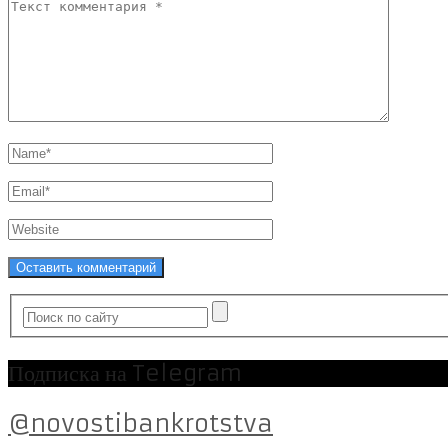
Подписка на Telegram
@novostibankrotstva