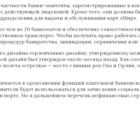
 частности банки-эмитенты, зарегистрированные в к
е действующей лицензией. Кроме того, они должны 
одразделения для выдачи и обслуживания карт «Мир».
ее чем из 20 банкоматов и обеспечение совместимости
твенном транспорте. Чтобы получить право работать с
 процедур банкротства, ликвидации, ограничения или
го дизайна «орловчанки» дизайну, утвержденному меж
ой дизайн был утвержден около месяца назад. Как со
о полета «стрелка» — место слияния рек Ока и Орлик,
ключается в «дополнении функций платежной банковск
 жителя будет использоваться для зачисления социал
нспорте. Но в дальнейшем перечень нефинансовых сер