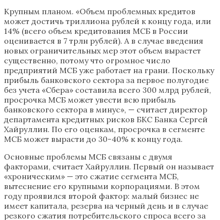
Крупным планом. «Объем проблемных кредитов
может достичь триллиона рублей к концу года, или
14% (всего объем кредитования МСБ в России
оценивается в 7 трлн рублей). А в случае введения
новых ограничительных мер этот объем вырастет
существенно, потому что огромное число
предприятий МСБ уже работает на грани. Поскольку
прибыль банковского сектора за первое полугодие
без учета «Сбера» составила всего 300 млрд рублей,
просрочка МСБ может увести всю прибыль
банковского сектора в минус», — считает директор
департамента кредитных рисков БКС Банка Сергей
Хайруллин. По его оценкам, просрочка в сегменте
МСБ может вырасти до 30-40% к концу года.
Основные проблемы МСБ связаны с двумя
факторами, считает Хайруллин. Первый он называет
«хроническим» — это сжатие сегмента МСБ,
вытеснение его крупными корпорациями. В этом
году проявился второй фактор: малый бизнес не
имеет капитала, резерва на черный день и в случае
резкого сжатия потребительского спроса всего за