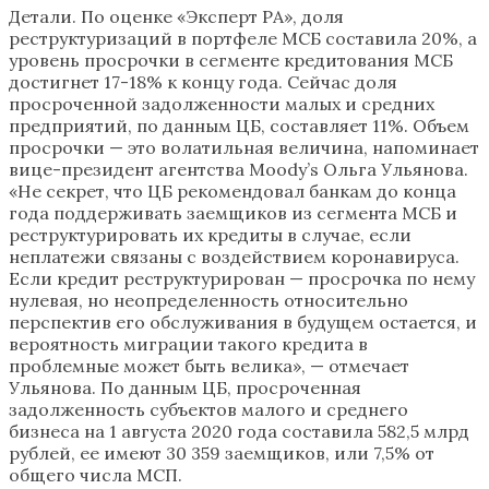
Детали. По оценке «Эксперт РА», доля
реструктуризаций в портфеле МСБ составила 20%, а
уровень просрочки в сегменте кредитования МСБ
достигнет 17-18% к концу года. Сейчас доля
просроченной задолженности малых и средних
предприятий, по данным ЦБ, составляет 11%. Объем
просрочки — это волатильная величина, напоминает
вице-президент агентства Moody’s Ольга Ульянова.
«Не секрет, что ЦБ рекомендовал банкам до конца
года поддерживать заемщиков из сегмента МСБ и
реструктурировать их кредиты в случае, если
неплатежи связаны с воздействием коронавируса.
Если кредит реструктурирован — просрочка по нему
нулевая, но неопределенность относительно
перспектив его обслуживания в будущем остается, и
вероятность миграции такого кредита в
проблемные может быть велика», — отмечает
Ульянова. По данным ЦБ, просроченная
задолженность субъектов малого и среднего
бизнеса на 1 августа 2020 года составила 582,5 млрд
рублей, ее имеют 30 359 заемщиков, или 7,5% от
общего числа МСП.