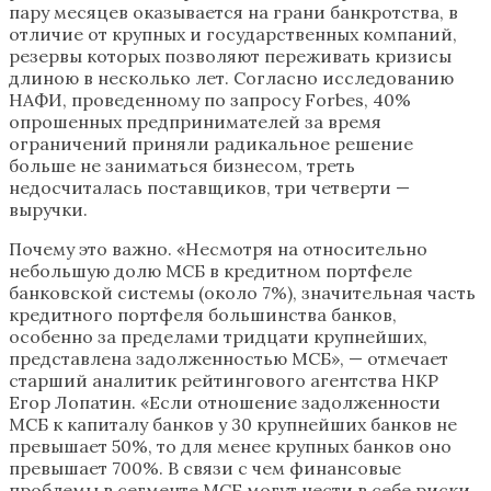
пару месяцев оказывается на грани банкротства, в
отличие от крупных и государственных компаний,
резервы которых позволяют переживать кризисы
длиною в несколько лет. Согласно исследованию
НАФИ, проведенному по запросу Forbes, 40%
опрошенных предпринимателей за время
ограничений приняли радикальное решение
больше не заниматься бизнесом, треть
недосчиталась поставщиков, три четверти —
выручки.
Почему это важно. «Несмотря на относительно
небольшую долю МСБ в кредитном портфеле
банковской системы (около 7%), значительная часть
кредитного портфеля большинства банков,
особенно за пределами тридцати крупнейших,
представлена задолженностью МСБ», — отмечает
старший аналитик рейтингового агентства НКР
Егор Лопатин. «Если отношение задолженности
МСБ к капиталу банков у 30 крупнейших банков не
превышает 50%, то для менее крупных банков оно
превышает 700%. В связи с чем финансовые
проблемы в сегменте МСБ могут нести в себе риски