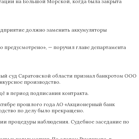
атации на Большой Морской, когда была закрыта
редприятие должно заменить аккумуляторы
то предусмотрено», — поручил главе департамента
ажный суд Саратовской области признал банкротом ООО
нкурсное производство.
щё в период подписания контракта.
октябре прошлого года АО «Акционерный банк
водство по делу было прекращено.
ении процедуры наблюдения. Судебное заседание по
мощью новых машин. По словам Румянцева, в