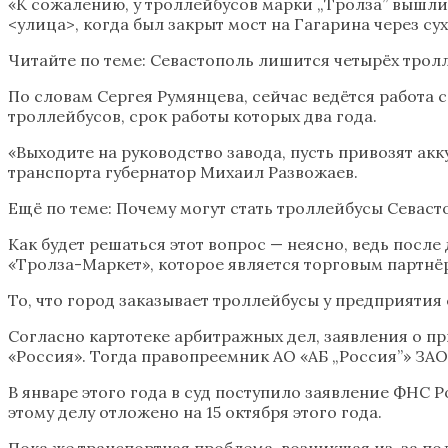
«К сожалению, у троллейбусов марки „Тролза” вышли
<улица>, когда был закрыт мост на Гагарина через сух
Читайте по теме: Севастополь лишится четырёх тро
По словам Сергея Румянцева, сейчас ведётся работа
троллейбусов, срок работы которых два года.
«Выходите на руководство завода, пусть привозят ак
транспорта губернатор Михаил Развожаев.
Ещё по теме: Почему могут стать троллейбусы Севаст
Как будет решаться этот вопрос — неясно, ведь посл
«Тролза-Маркет», которое является торговым партнё
То, что город заказывает троллейбусы у предприятия
Согласно картотеке арбитражных дел, заявления о п
«Россия». Тогда правопреемник АО «АБ „Россия”» ЗАО
В январе этого года в суд поступило заявление ФНС
этому делу отложено на 15 октября этого года.
Пока же транспортная проблема, возникшая из-за по