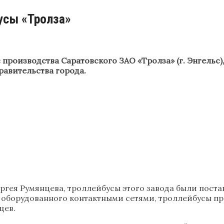
усы «Тролза»
 производства Саратовского ЗАО «Тролза» (г. Энгельс)
равительства города.
ергея Румянцева, троллейбусы этого завода были пос
не оборудованного контактными сетями, троллейбусы п
цев.