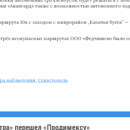
ки «Авангард» также с возможностью автономного ход
шрута 10к с заходом с микрорайон „Казачья бухта” — 1
 трёх неокупаемых маршрутах ООО «Федчишен» было о
ра наблюдения
,
Севастополь
нтра» перешел «Продимексу»