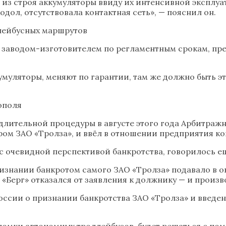
 из строя аккумуляторы ввиду их интенсивной эксплу
одол, отсутствовала контактная сеть», — пояснил он.
ллейбусных маршрутов
 с заводом-изготовителем по регламентным срокам, п
кумуляторы, меняют по гарантии, там же должно быть э
ополя
е длительной процедуры в августе этого года Арбитр
ром ЗАО «Тролза», и ввёл в отношении предприятия ко
 с очевидной перспективой банкротства, говорилось е
ризнании банкротом самого ЗАО «Тролза» подавало в 
 «Берг» отказался от заявления к должнику — и произ
 России о признании банкротства ЗАО «Тролза» и введ
ломки автономных троллейбусов, будет решаться с по