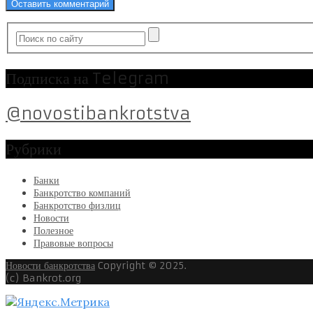
Подписка на Telegram
@novostibankrotstva
Рубрики
Банки
Банкротство компаний
Банкротство физлиц
Новости
Полезное
Правовые вопросы
Новости банкротства
Copyright © 2025.
(c) Bankrot.org