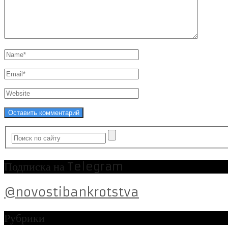
Подписка на Telegram
@novostibankrotstva
Рубрики