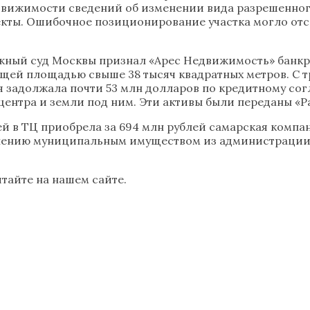
едвижимости сведений об изменении вида разрешенног
ъекты. Ошибочное позиционирование участка могло от
ражный суд Москвы признал «Арес Недвижимость» банк
щей площадью свыше 38 тысяч квадратных метров. С т
задолжала почти 53 млн долларов по кредитному согл
ентра и земли под ним. Эти активы были переданы «Ра
ей в ТЦ приобрела за 694 млн рублей самарская компа
лению муниципальным имуществом из администрации 
тайте на нашем сайте.