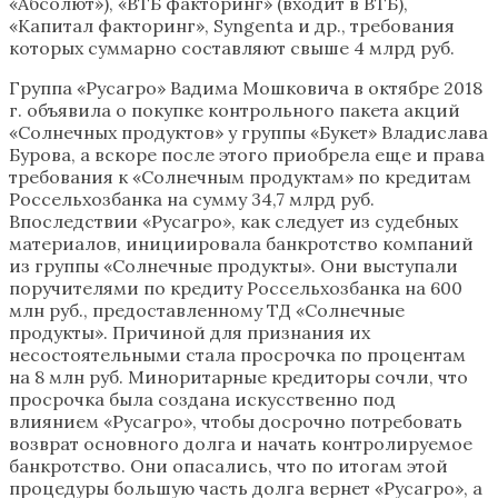
«Абсолют»), «ВТБ факторинг» (входит в ВТБ),
«Капитал факторинг», Syngenta и др., требования
которых суммарно составляют свыше 4 млрд руб.
Группа «Русагро» Вадима Мошковича в октябре 2018
г. объявила о покупке контрольного пакета акций
«Солнечных продуктов» у группы «Букет» Владислава
Бурова, а вскоре после этого приобрела еще и права
требования к «Солнечным продуктам» по кредитам
Россельхозбанка на сумму 34,7 млрд руб.
Впоследствии «Русагро», как следует из судебных
материалов, инициировала банкротство компаний
из группы «Солнечные продукты». Они выступали
поручителями по кредиту Россельхозбанка на 600
млн руб., предоставленному ТД «Солнечные
продукты». Причиной для признания их
несостоятельными стала просрочка по процентам
на 8 млн руб. Миноритарные кредиторы сочли, что
просрочка была создана искусственно под
влиянием «Русагро», чтобы досрочно потребовать
возврат основного долга и начать контролируемое
банкротство. Они опасались, что по итогам этой
процедуры большую часть долга вернет «Русагро», а