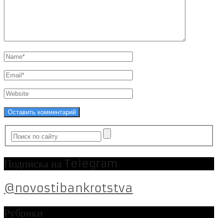
Подписка на Telegram
@novostibankrotstva
Рубрики