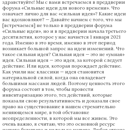
здравствуйте! Мы с вами встречаемся в преддверии
форума «Сильные идеи для нового времени». Что
означает лично для вас «сильная идея»? Какие идеи
вас вдохновляют? — Давайте начнем с того, что мы
[встречаемся] не только в преддверии форума
«Сильные идеи», но и в преддверии начала третьего
десятилетия, которое у нас начнется 1 января 2021
года. Именно в это время, именно в этот период
возникает большой запрос на идеи изменений. Что
такое сильная идея? Сильная идея — это не «умная»
идея. Сильная идея — это идея, за которой следует
действие. Или идея, которая порождает действие.
Как учили нас классики — идея становится
материальной силой, когда она овладевает
большими массами людей. Поэтому ценность этого
форума состоит в том, чтобы провести
инвентаризацию этого, тех действий, которые
показали свою результативность и доказали свое
право на существование в нашем стремительно
меняющемся мире, в той обстановке
неопределенности, в которой мы все живем. Это
очень важно, я считаю, что это основной ресурс
нашего будущего и не только нашего. Любая страна,