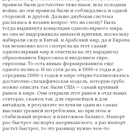
правила были достаточно тяжелыми, шла холодная
война, но эти правила были и соблюдались и одной
стороной, и другой. Дальше двубокая система
распалась и возник вопрос: что на смену? Была
тогда выдвинута концепция однополярного мира,
но она не выдерживала никакой критики, поскольку
набирали силу и Китай, и Арабский мир, да и Европа
так немножко косо смотрела на этот самый
однополярный мир и ответила на эту парадигму
образованием Евросоюза и введением евро,
еврозоны. То есть явным формированием еще
одного полюса. И по сути дела, в 1990-е годы и до
середины 2000-х годов в мире откристаллизовалась
достаточно специфическая модель, которую грубо
можно описать так: были США — самый крупный
рынок в мире. Они открыли этот рынок в отдельных
секторах, скажем так, для европейцев и для
китайцев, в результате получили один из самых
высоких уровней потребления, но при этом и
стабильный перекос в платежном балансе. Импорт
рос быстрее экспорта американского, а раз импорт
растет быстрее, то эту разницу нужно чем-то