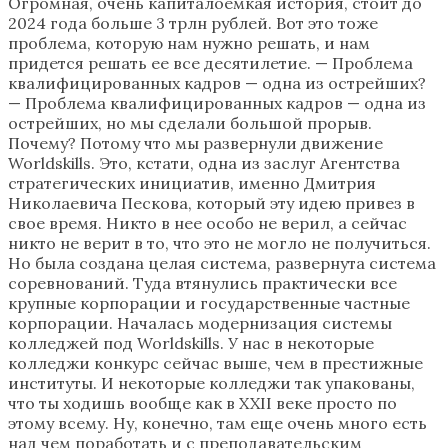
Огромная, очень капиталоемкая история, стоит до
2024 года больше 3 трлн рублей. Вот это тоже
проблема, которую нам нужно решать, и нам
придется решать ее все десятилетие. — Проблема
квалифицированных кадров — одна из острейших?
— Проблема квалифицированных кадров — одна из
острейших, но мы сделали большой прорыв.
Почему? Потому что мы развернули движение
Worldskills. Это, кстати, одна из заслуг Агентства
стратегических инициатив, именно Дмитрия
Николаевича Пескова, который эту идею привез в
свое время. Никто в нее особо не верил, а сейчас
никто не верит в то, что это не могло не получиться.
Но была создана целая система, развернута система
соревнований. Туда втянулись практически все
крупные корпорации и государственные частные
корпорации. Началась модернизация системы
колледжей под Worldskills. У нас в некоторые
колледжи конкурс сейчас выше, чем в престижные
институты. И некоторые колледжи так упакованы,
что ты ходишь вообще как в XXII веке просто по
этому всему. Ну, конечно, там еще очень много есть
над чем поработать и с преподавательским