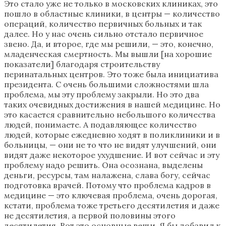
Это стало уже не только в московских клиниках, это
пошло в областные клиники, в центры — количество
операций, количество первичных больных и так
далее. Но у нас очень сильно отстало первичное
звено. Да, и второе, где мы решили, — это, конечно,
младенческая смертность. Мы вышли [на хорошие
показатели] благодаря строительству
перинатальных центров. Это тоже была инициатива
президента. С очень большими сложностями шла
проблема, мы эту проблему закрыли. Но это два
таких очевидных достижения в нашей медицине. Но
это касается сравнительно небольшого количества
людей, понимаете. А подавляющее количество
людей, которые ежедневно ходят в поликлиники и в
больницы, — они не то что не видят улучшений, они
видят даже некоторое ухудшение. И вот сейчас и эту
проблему надо решить. Она осознана, выделены
деньги, ресурсы, там налажена, слава богу, сейчас
подготовка врачей. Потому что проблема кадров в
медицине — это ключевая проблема, очень дорогая,
кстати, проблема тоже третьего десятилетия и даже
не десятилетия, а первой половины этого
десятилетия. Вот это основные вещи. Я бы добавил к