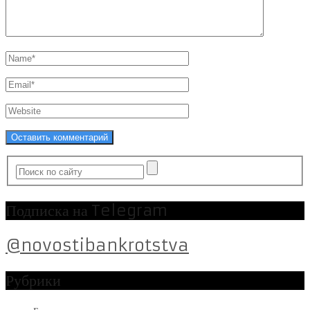
Подписка на Telegram
@novostibankrotstva
Рубрики