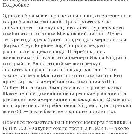
Подробнее
Однако сбрасывать со счетов и наши, отечественные
кадры было бы ошибкой. При строительстве
знаменитого Новокузнецкого металлургического
комбината, о котором Маяковский писал: «Через
четыре года здесь будет город-сад», американская
фирма Freyn Engineering Company неудачно
расположила цеха завода. Потребовалось
вмешательство русского инженера Ивана Бардина,
который отвёл плотиной мелкую речку и
значительно расширил площадь завода. То же
самое касается Магнитогорского комбината. Его
проектировала американская компания Arthur
McKee. И вот каков был результат строительства.
Шахту первой доменной печи русские рабочие под
руководством американцев выкладывали 2,5 месяца,
на вторую печь потребовалось 25 дней, а для третьей
всего 20 — и уже без иностранного присмотра.
Не менее показательны и цифры импорта техники. В
1931 г. СССР закупил около трети, а в 1932 г. — около
половины мирового экспорта всех машин. Главной