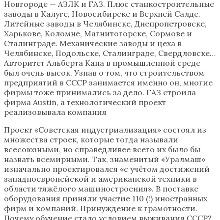
Новгороде — АЗЛК и ГАЗ. Плюс станкостроительные
заводы в Калуге, Новосибирске и Верхней Салде.
Литейные заводы в Челябинске, Днепропетровске,
Харькове, Коломне, Магнитогорске, Сормове и
Сталинграде. Механические заводы и цеха в
Челябинске, Подольске, Сталинграде, Свердловске…
Авторитет Альберта Кана в промышленной среде
был очень высок. Узнав о том, что строительством
предприятий в СССР занимается именно он, многие
фирмы тоже принимались за дело. ГАЗ строила
фирма Austin, а технологический проект
реализовывала компания
Проект «Советская индустриализация» состоял из
множества строек, которые тогда называли
всесоюзными, но справедливее всего их было бы
назвать всемирными. Так, знаменитый «Уралмаш»
изначально проектировался «с учётом достижений
западноевропейской и американской техники в
области тяжёлого машиностроения». В поставке
оборудования приняли участие 110 (!) иностранных
фирм и компаний. Принуждение к грамотности.
Почему обучение стало условием выживания СССР?