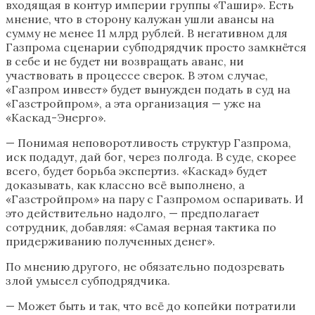
входящая в контур империи группы «Ташир». Есть
мнение, что в сторону калужан ушли авансы на
сумму не менее 11 млрд рублей. В негативном для
Газпрома сценарии субподрядчик просто замкнётся
в себе и не будет ни возвращать аванс, ни
участвовать в процессе сверок. В этом случае,
«Газпром инвест» будет вынужден подать в суд на
«Газстройпром», а эта организация — уже на
«Каскад-Энерго».
— Понимая неповоротливость структур Газпрома,
иск подадут, дай бог, через полгода. В суде, скорее
всего, будет борьба экспертиз. «Каскад» будет
доказывать, как классно всё выполнено, а
«Газстройпром» на пару с Газпромом оспаривать. И
это действительно надолго, — предполагает
сотрудник, добавляя: «Самая верная тактика по
придерживанию полученных денег».
По мнению другого, не обязательно подозревать
злой умысел субподрядчика.
— Может быть и так, что всё до копейки потратили