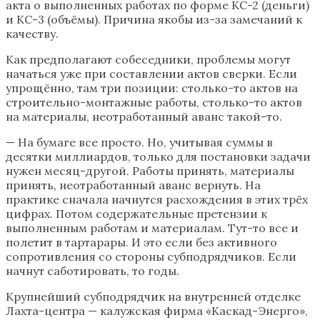
акта о выполненных работах по форме КС-2 (деньги)
и КС-3 (объёмы). Причина якобы из-за замечаний к
качеству.
Как предполагают собеседники, проблемы могут
начаться уже при составлении актов сверки. Если
упрощённо, там три позиции: столько-то актов на
строительно-монтажные работы, столько-то актов
на материалы, неотработанный аванс такой-то.
— На бумаге все просто. Но, учитывая суммы в
десятки миллиардов, только для постановки задачи
нужен месяц-другой. Работы принять, материалы
принять, неотработанный аванс вернуть. На
практике сначала начнутся расхождения в этих трёх
цифрах. Потом содержательные претензии к
выполненным работам и материалам. Тут-то все и
полетит в тартарары. И это если без активного
сопротивления со стороны субподрядчиков. Если
начнут саботировать, то годы.
Крупнейший субподрядчик на внутренней отделке
Лахта-центра — калужская фирма «Каскад-Энерго»,