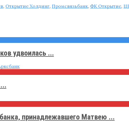
ев
,
Открытие Холдинг
,
Промсвязьбанк
,
ФК Открытие
,
Ц
ов удвоилась ...
..
банка, принадлежавшего Матвею ...