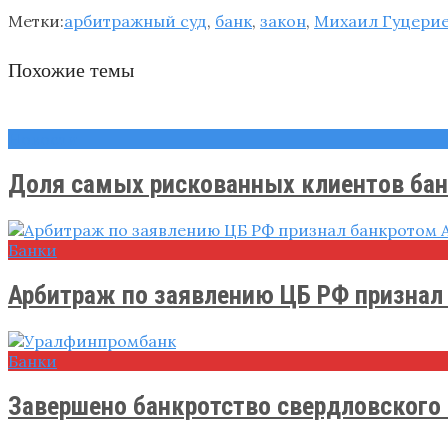
Метки:
арбитражный суд
,
банк
,
закон
,
Михаил Гуцери
Похожие темы
Новости
Доля самых рискованных клиентов банк
Банки
Арбитраж по заявлению ЦБ РФ признал .
Банки
Завершено банкротство свердловского 