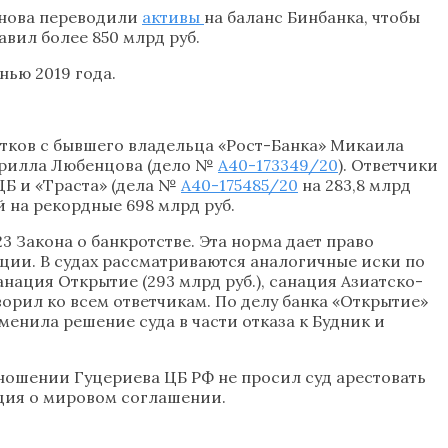
анова переводили
активы
на баланс Бинбанка, чтобы
вил более 850 млрд руб.
нью 2019 года.
ытков с бывшего владельца «Рост-Банка» Микаила
ирилла Любенцова (дело №
А40-173349/20
). Ответчики
ЦБ и «Траста» (дела №
А40-175485/20
на 283,8 млрд
ий на рекордные 698 млрд руб.
23 Закона о банкротстве. Эта норма дает право
ции. В судах рассматриваются аналогичные иски по
анация Открытие (293 млрд руб.), санация Азиатско-
ворил ко всем ответчикам. По делу банка «Открытие»
менила решение суда в части отказа к Будник и
ношении Гуцериева ЦБ РФ не просил суд арестовать
ация о мировом соглашении.