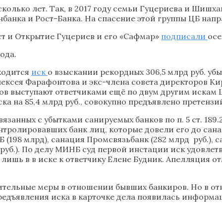
колько лет. Так, в 2017 году семьи Гуцериева и Шишх
анка и Рост-Банка. На спасение этой группы ЦБ напра
ст и Открытие Гуцериев и его «Сафмар»
подписали
осе
года.
ходится
иск
о взыскании рекордных 306,5 млрд руб. уб
ексея Фарафонтова и экс-члена совета директоров К
ов выступают ответчиками ещё по двум другим искам 
 иска на 85,4 млрд руб., совокупно предъявлено претенз
язанных с убытками санируемых банков по п. 5 ст. 189.
нтролировавших банк лиц, которые довели его до сана
(198 млрд), санация Промсвязьбанк (282 млрд руб.), с
 руб.). По делу МИНБ суд первой инстации иск удовлет
лишь в в иске к ответчику Елене Будник. Апелляция от
ительные меры в отношении бывших банкиров. Но в от
предъявления иска в карточке дела появилась информ