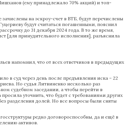
 Шишханов (ему принадлежало 70% акций) и топ-
е зачислены на эскроу-счет в ВТБ, будут перечислены
 Гуцериеву будут считаться погашенными, пояснил
ассрочку до 31 декабря 2024 года. В то же время,
ист [для принудительного исполнения], разъяснила
ьев напомнил, что от всех ответчиков в предыдущих
о в суд через день после предъявления иска – 22
риева. Но судья Литвиненко несколько раз
ном судебном заседании, а чтобы перейти в
а просила уточнить, что будет с требованиями других
без разделения долей. Но все вопросы были сняты
 госструктуры редко договороспособны, да и ещё в
елению активов.