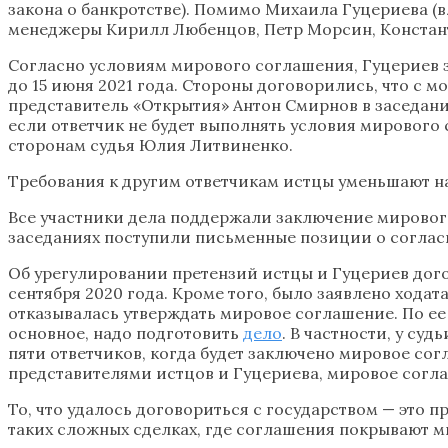
закона о банкротстве). Помимо Михаила Гуцериева (
менеджеры Кирилл Любенцов, Петр Морсин, Констант
Согласно условиям мирового соглашения, Гуцериев зап
до 15 июня 2021 года. Стороны договорились, что с 
представитель «Открытия» Антон Смирнов в заседании.
если ответчик не будет выполнять условия мирового
сторонам судья Юлия Литвиненко.
Требования к другим ответчикам истцы уменьшают на 
Все участники дела поддержали заключение мировог
заседаниях поступили письменные позиции о соглас
Об урегулировании претензий истцы и Гуцериев дого
сентября 2020 года. Кроме того, было заявлено хода
отказывалась утверждать мировое соглашение. По ее
основное, надо подготовить
дело
. В частности, у су
пяти ответчиков, когда будет заключено мировое сог
представителями истцов и Гуцериева, мировое согл
То, что удалось договориться с государством — это п
таких сложных сделках, где соглашения покрывают м