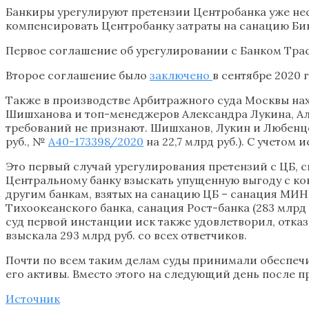
Банкиры урегулируют претензии Центробанка уже нес
компенсировать Центробанку затраты на санацию Бинб
Первое соглашение об урегулировании с Банком Тра
Второе соглашение было
заключено
в сентябре 2020 
Также в производстве Арбитражного суда Москвы на
Шишханова и топ-менеджеров Александра Лукина, Ал
требований не признают. Шишханов, Лукин и Любенц
руб., №
А40-173398/2020
на 22,7 млрд руб.). С учетом
Это первый случай урегулирования претензий с ЦБ, св
Центральному банку взыскать упущенную выгоду с ко
другим банкам, взятых на санацию ЦБ – санация МИНБ 
Тихоокеанского банка, санация Рост-банка (283 млрд
суд первой инстанции иск также удовлетворил, отказ 
взыскала 293 млрд руб. со всех ответчиков.
Почти по всем таким делам суды принимали обеспеч
его активы. Вместо этого на следующий день после 
Источник