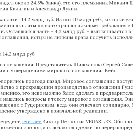
владел около 24,5% банка), это его племянник Микаил
ин Калагин и Александр Лукин.
латит 14,2 млрд руб. Из них 10 млрд руб., которые уж
момента выплаты первого транша исковые требования к
 Оставшаяся часть – 4,2 млрд руб. – выплачивается в р
 соглашения, истцы не лишены права получить исполл
14,2 млрд руб.
о соглашения. Представитель Шишханова Сергей Савел
ии с утверждением мирового соглашения. Кейс
ворились полгода назад. Мировое соглашение поступил
тайство о прекращении производства в отношении Гуце
 мнению, это невозможно было сделать в предваритель
дьи нашлись вопросы к тексту мирового соглашения. Он
лашение с Гуцериевым, ведь они отвечают солидарно, 
ашение утверждено в изначальной редакции.
рецедент,
считает
Виктор Петров из VEGAS LEX. Обычно
ножество споров, заключаются сделки по перераспред