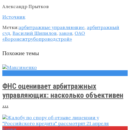
Александр Прытков
Источник
Метки:
арбитражные управляющие
,
арбитражный
суд
,
Василий Шипилов
,
закон
,
ОАО
«Воронежтрубопроводстрой»
Похожие темы
Новости
ФНС оценивает арбитражных
управляющих: насколько объективен
...
Банки