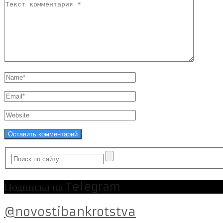
Подписка на Telegram
@novostibankrotstva