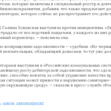
теми, которые включены в специальный реестр и дея
инэкономразвития, добавив, что также предлагают до
екторах, которое сейчас не распространяет его дей
 Галина Хованская выступила против инициативы. «Л
традало от последствий пандемии, у каждого из них р
венный кормилец», — пояснила она.
о возвращению задолженности — судебная. «Во-первы
й неплательщик, обладающий деньгами, то тут уже до
кторами выступили в «Российских коммунальных сис
льнейшему росту дебиторской задолженности, что сд
вие, способно повлечь за собой ухудшение качества п
такая ситуация может привести к нарушению санитарн
ую окружающую среду», — сказали в пресс-службе «Ро
ь
,
закон
,
законопроект