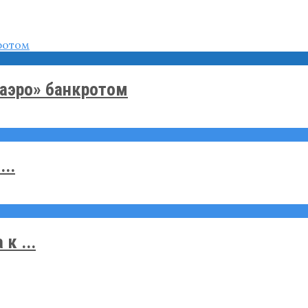
саэро» банкротом
..
к ...