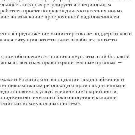
тельность которых регулируется специальным
работать проект поправок для соотнесения новых
ствие на взыскание просроченной задолженности
ично я предложение министерства не поддерживаю и
азная ситуация: кто-то тяжело заболел, кого-то
х, там обозначается причина неуплаты этой большой
лжны включаться правоохранительные органы», —
темах» и Российской ассоциации водоснабжения и
елает невозможным реализацию производственных и
редоставляемых услуг: увеличение аварийности,
о-эпидемиологического благополучия граждан и
ссийских коммунальных систем».