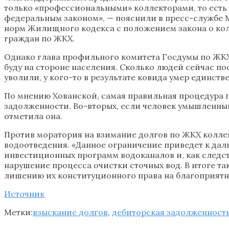
только «профессиональными» коллекторами, то есть 
федеральным законом», — пояснили в пресс-службе М
норм Жилищного кодекса с положением закона о колл
граждан по ЖКХ.
Однако глава профильного комитета Госдумы по ЖКХ
буду на стороне населения. Сколько людей сейчас пос
уволили, у кого-то в результате ковида умер единст
По мнению Хованской, самая правильная процедура п
задолженности. Во-вторых, если человек умышленны
отметила она.
Против моратория на взимание долгов по ЖКХ колле
водоотведения. «Данное ограничение приведет к да
инвестиционных программ водоканалов и, как следст
нарушение процесса очистки сточных вод. В итоге 
лишению их конституционного права на благоприятн
Источник
Метки:
взыскание долгов
,
дебиторская задолженност