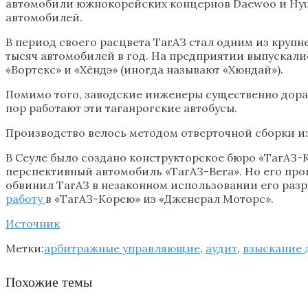
автомобили южнокорейских концернов Daewoo и Hyund
автомобилей.
В период своего расцвета ТагАЗ стал одним из крупн
тысяч автомобилей в год. На предприятии выпускали
«Вортекс» и «Хёндэ» (иногда называют «Хюндай»).
Помимо того, заводские инженеры существенно дорабо
пор работают эти таганрогские автобусы.
Производство велось методом отверточной сборки и
В Сеуле было создано конструкторское бюро «ТагАЗ-
перспективный автомобиль «ТагАЗ-Вега». Но его пр
обвинил ТагАЗ в незаконном использовании его разр
работу
в «ТагАЗ-Корею» из «Дженерал Моторс».
Источник
Метки:
арбитражные управляющие
,
аудит
,
взыскание 
Похожие темы