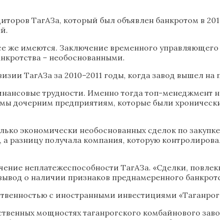
торов ТагАЗа, который был объявлен банкротом в 201
й.
се же имеются. Заключение временного управляющего Т
анкротства – необоснованными.
зии ТагАЗа за 2010–2011 годы, когда завод вышел на
финансовые трудности. Именно тогда топ-менеджмент 
мы дочерним предприятиям, которые были хронически 
сколько экономически необоснованных сделок по закуп
 а разницу получала компания, которую контролировал
чение неплатежеспособности ТагАЗа. «Сделки, повле
вывод о наличии признаков преднамеренного банкротст
етственностью с иностранными инвестициями «Таганро
дственных мощностях таганрогского комбайнового зав