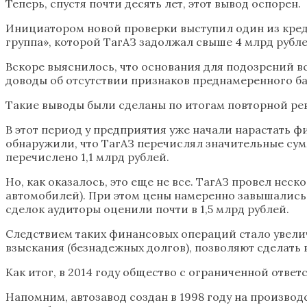
Теперь, спустя почти десять лет, этот вывод оспорен.
Инициатором новой проверки выступил один из креди
группа», которой ТагАЗ задолжал свыше 4 млрд рубле
Вскоре выяснилось, что основания для подозрений в
доводы об отсутствии признаков преднамеренного б
Такие выводы были сделаны по итогам повторной реви
В этот период у предприятия уже начали нарастать 
обнаружили, что ТагАЗ перечислял значительные сум
перечислено 1,1 млрд рублей.
Но, как оказалось, это еще не все. ТагАЗ провел не
автомобилей). При этом цены намеренно завышались,
сделок аудиторы оценили почти в 1,5 млрд рублей.
Следствием таких финансовых операций стало увели
взыскания (безнадежных долгов), позволяют сделать 
Как итог, в 2014 году общество с ограниченной отв
Напомним, автозавод создан в 1998 году на произво