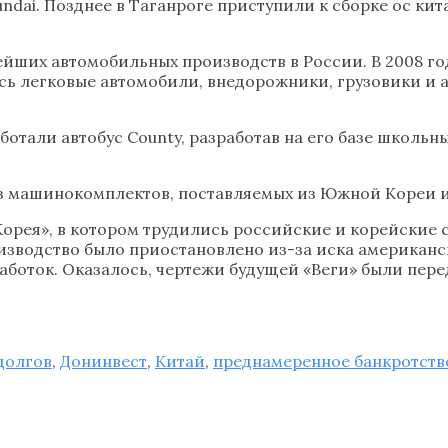
ai. Позднее в Таганроге приступили к сборке ос кит
ейших автомобильных производств в России. В 2008 го
сь легковые автомобили, внедорожники, грузовики и а
тали автобус County, разработав на его базе школьны
з машинокомплектов, поставляемых из Южной Кореи и
Корея», в котором трудились российские и корейские 
оизводство было приостановлено из-за иска американ
аботок. Оказалось, чертежи будущей «Веги» были пер
долгов
,
Донинвест
,
Китай
,
преднамеренное банкротств