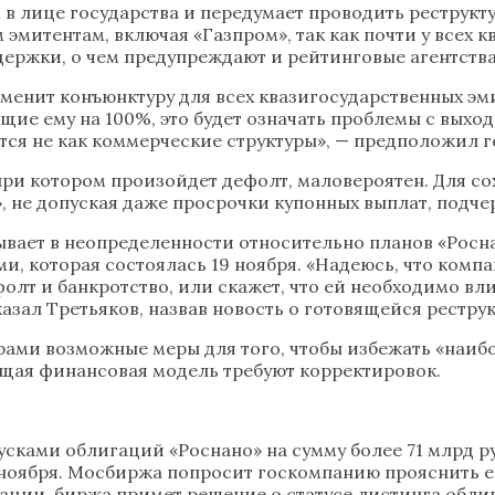
 в лице государства и передумает проводить реструкту
 эмитентам, включая «Газпром», так как почти у всех
ержки, о чем предупреждают и рейтинговые агентства
зменит конъюнктуру для всех квазигосударственных эми
е ему на 100%, это будет означать проблемы с выходо
ется не как коммерческие структуры», — предположил 
, при котором произойдет дефолт, маловероятен. Для 
, не допуская даже просрочки купонных выплат, подче
вает в неопределенности относительно планов «Роснан
, которая состоялась 19 ноября. «Надеюсь, что комп
олт и банкротство, или скажет, что ей необходимо вл
азал Третьяков, назвав новость о готовящейся рестр
орами возможные меры для того, чтобы избежать «наиб
щая финансовая модель требуют корректировок.
сками облигаций «Роснано» на сумму более 71 млрд ру
 ноября. Мосбиржа попросит госкомпанию прояснить е
мации, биржа примет решение о статусе листинга обли