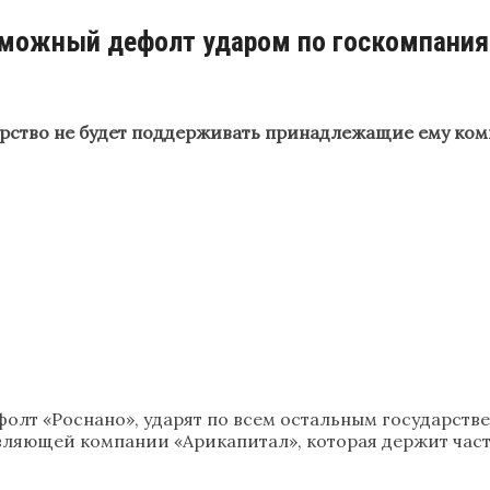
зможный дефолт ударом по госкомпани
рство не будет поддерживать принадлежащие ему компа
ефолт «Роснано», ударят по всем остальным государст
вляющей компании «Арикапитал», которая держит част