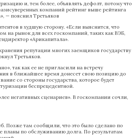
ризацию и, тем более, объявлять дефолт, потому что
 квазисуверенных компаний рейтинг выше рейтинга
», — пояснил Третьяков
тентов в худшую сторону. «Если выяснится, что
м на рынок для всех госкомпаний, таких как ВЭБ,
гендиректор «Арикапитала».
сохранения репутации многих заемщиков государству
ркнул Третьяков.
о», так как ее не пригласили на встречу
ания в ближайшее время донесет свою позицию до
ивание со стороны государства, которое будет
уктуризации беспрецедентной.
олее негативных сценариев». В госкомпании сочли,
б. Позже там сообщили, что это было сделано по
е планы по обслуживанию долга. По результатам
гаций.