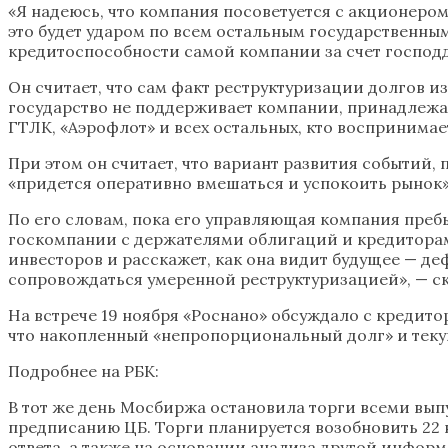
«Я надеюсь, что компания посоветуется с акционером
это будет ударом по всем остальным государственным
кредитоспособности самой компании за счет господд
Он считает, что сам факт реструктуризации долгов и
государство не поддерживает компании, принадлежащи
ГТЛК, «Аэрофлот» и всех остальных, кто воспринима
При этом он считает, что вариант развития событий
«придется оперативно вмешаться и успокоить рынок»
По его словам, пока его управляющая компания пребы
госкомпании с держателями облигаций и кредиторами
инвесторов и расскажет, как она видит будущее — деф
сопровождаться умеренной реструктуризацией», — ск
На встрече 19 ноября «Роснано» обсуждало с кредит
что накопленный «непропорциональный долг» и теку
Подробнее на РБК:
В тот же день Мосбиржа остановила торги всеми выпу
предписанию ЦБ. Торги планируется возобновить 22
ответа, а также на основании анализа другой инфор