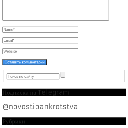
Подписка на Telegram
@novostibankrotstva
Рубрики