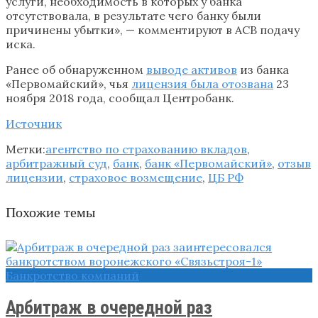
услуги, необходимость в которых у банка
отсутствовала, в результате чего банку были
причинены убытки», — комментируют в АСВ подачу
иска.
Ранее об обнаруженном
выводе активов
из банка
«Первомайский», чья
лицензия была отозвана
23
ноября 2018 года, сообщал Центробанк.
Источник
Метки:
агентство по страхованию вкладов
,
арбитражный суд
,
банк
,
банк «Первомайский»
,
отзыв
лицензии
,
страховое возмещение
,
ЦБ РФ
Похожие темы
Банкротство компаний
Арбитраж в очередной раз