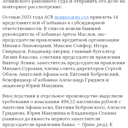
Ленинского районного суда и отправить его дело на
повторное рассмотрение.
Осенью 2021 года АСВ
попросило суд
привлечь 14
представителей «Газбанка» к субсидиарной
ответственности. В список вошли бывший
руководитель «Газбанка» Артем Маслов, экс-
председатели правления кредитной организации
Михаил Липовецкий, Максим Сойфер, Игорь
Свиридов, Владимир Аверин, главный бухгалтер
Лилия Власова, советник председателя правления
Виктор Левин, заместитель председателя правления
Михаил Сорокин, члены совета директоров Сергей
Облов, Анатолий Афанасьев, Евгений Бобровский,
бенефициар «Газбанка» Александр Гриднев и
акционер Юрий Макушин.
Впоследствии в отдельное производство выделили
требования о взыскании 496,22 миллиона рублей с
Анатолия Афанасьева, Евгения Бобровского, Алексея
Гриднева, Юрия Макушина и Владимира Семина
(занимал должность первого заместителя
председателя правления банка. —
Прим. ред
.). К