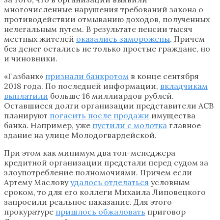
многочисленные нарушения требований закона о
противодействии отмыванию доходов, полученных
нелегальным путем. В результате пенсии тысяч
местных жителей
оказались заморожены
. Причем
без денег остались не только простые граждане, но
и чиновники.
«Газбанк»
признали банкротом
в конце сентября
2018 года. По последней информации,
вкладчикам
выплатили
больше 16 миллиардов рублей.
Оставшиеся долги организации представители АСВ
планируют
погасить после продажи
имущества
банка. Например, уже
пустили с молотка
главное
здание на улице Молодогвардейской.
При этом как минимум два топ-менеджера
кредитной организации предстали перед судом за
злоупотребление полномочиями. Причем если
Артему Маслову
удалось отделаться
условным
сроком, то для его коллеги Михаила Липовецкого
запросили реальное наказание. Для этого
прокуратуре
пришлось обжаловать
приговор