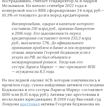
пострадавшим, считает гендиректор АСВ Андрей
Мельников. На начало сентября 2022 года в
конкурсной массе ВПБ сформировано 24 млрд руб.—
10,3% от текущего долга перед кредиторами.
Внешпромбанк, «дыра» в капитале которого
составила 210 млрд руб., признан банкротом
в 2016 году. Его задолженность перед
кредиторами составляет почти 233,3 млрд
руб., выплачено 7,7%. До официального
признания проблем в банке и последующего
отзыва лицензии Георгий Беджамов успел
уехать из РФ, но был объявлен в
международный розыск. Тогда как его
сестра Лариса Маркус — экс-президент ВПБ
— осуждена на 8,5 года.
По последней оценке АСВ, которая озвучивалась в
прошлом году, сумма найденных активов господина
Беджамова и его сестры Ларисы Маркус составляет
$100 млн (6,15 млрд руб.). Активы уже арестованы в
нескольких юрисдикциях. В 2019 году Высокий суд
Лондона
арестовал
активы Георгия Беджамова на