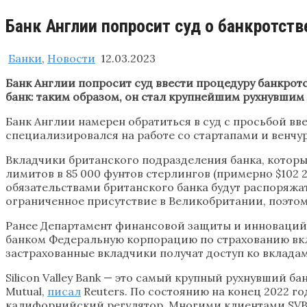
Банк Англии попросит суд о банкротст
Банки
,
Новости
12.03.2023
Банк Англии попросит суд ввести процедуру банкротст
банк: таким образом, он стал крупнейшим рухнувшим 
Банк Англии намерен обратиться в суд с просьбой вве
специализировался на работе со стартапами и венчу
Вкладчики британского подразделения банка, которы
лимитов в 85 000 фунтов стерлингов (примерно $102 2
обязательствами британского банка будут распоряжа
ограниченное присутствие в Великобритании, поэто
Ранее Департамент финансовой защиты и инноваци
банком Федеральную корпорацию по страхованию вклад
застрахованные вкладчики получат доступ ко вклада
Silicon Valley Bank — это самый крупный рухнувший б
Mutual,
писал
Reuters. По состоянию на конец 2022 го
калифорнийский регулятор. Многими клиентами SVB б