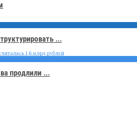
м
руктурировать ...
а продлили ...