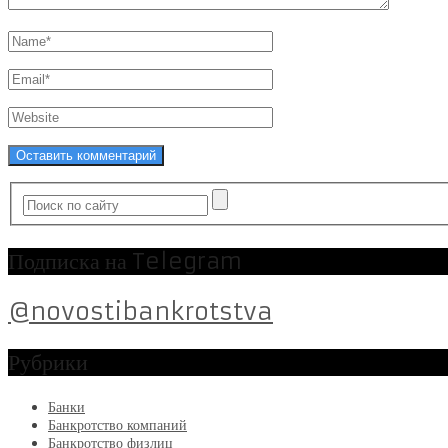
Подписка на Telegram
@novostibankrotstva
Рубрики
Банки
Банкротство компаний
Банкротство физлиц