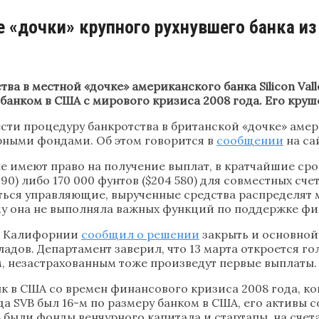
ве «дочки» крупного рухнувшего банка и
ва в местной «дочке» американского банка Silicon Val
банком в США с мирового кризиса 2008 года. Его круш
сти процедуру банкротства в британской «дочке» америк
рными фондами. Об этом говорится в
сообщении
на са
е имеют право на получение выплат, в кратчайшие сро
90) либо 170 000 фунтов ($204 580) для совместных сч
ться управляющие, вырученные средства распределят 
му она не выполняла важных функций по поддержке фи
й Калифорнии
сообщил о решении
закрыть и основной
ов. Департамент заверил, что 13 марта откроется гол
м, незастрахованным тоже произведут первые выплаты.
анк в США со времен финансового кризиса 2008 года, ко
да SVB был 16-м по размеру банком в США, его активы 
ыли фонды венчурного капитала и стартапы, на счета