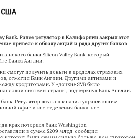
з США
ley Bank. Ранее регулятор в Калифорнии закрыл этот
ение привело к обвалу акций и ряда других банков
анского банка Silicon Valley Bank, который
йте Банка Англии.
ки смогут получить деньги в пределах страховых
етов, отметил Банк Англии. Другими активами и
между кредиторами. У «дочки» SVB было
нансовой системы страны, подчеркнул Банк Англии.
 банк. Регулятор штата назначил управляющим
овной офис и все отделения банка, все
гда крах потерпел банк Washington
составляли в сумме $209 млрд, сообщил
х которых были суммы сильно больше, чем страховой