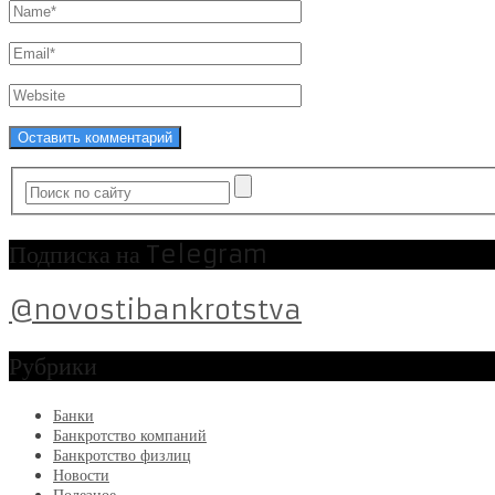
Подписка на Telegram
@novostibankrotstva
Рубрики
Банки
Банкротство компаний
Банкротство физлиц
Новости