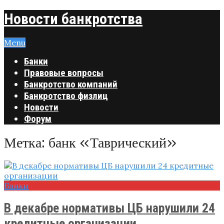
Новости банкротства
Menu
Банки
Правовые вопросы
Банкротство компаний
Банкротство физлиц
Новости
Форум
Метка:
банк «Таврический»
Банки
В декабре нормативы ЦБ нарушили 24
кредитные организации