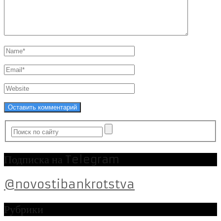
Подписка на Telegram
@novostibankrotstva
Рубрики