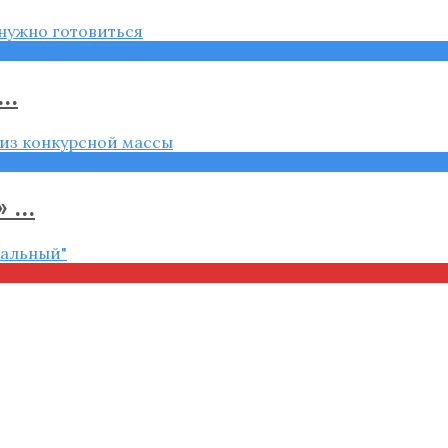
..
...