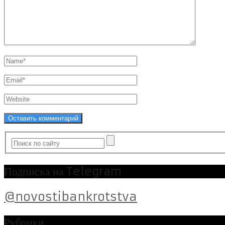
Подписка на Telegram
@novostibankrotstva
Рубрики