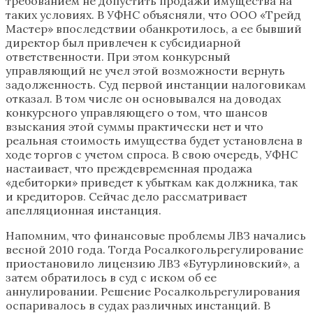
требованием не допустить продажи имущества на
таких условиях. В УФНС объясняли, что ООО «Трейд
Мастер» впоследствии обанкротилось, а ее бывший
директор был привлечен к субсидиарной
ответственности. При этом конкурсный
управляющий не учел этой возможности вернуть
задолженность. Суд первой инстанции налоговикам
отказал. В том числе он основывался на доводах
конкурсного управляющего о том, что шансов
взыскания этой суммы практически нет и что
реальная стоимость имущества будет установлена в
ходе торгов с учетом спроса. В свою очередь, УФНС
настаивает, что преждевременная продажа
«дебиторки» приведет к убыткам как должника, так
и кредиторов. Сейчас дело рассматривает
апелляционная инстанция.
Напомним, что финансовые проблемы ЛВЗ начались
весной 2010 года. Тогда Росалкогольрегулирование
приостановило лицензию ЛВЗ «Бутурлиновский», а
затем обратилось в суд с иском об ее
аннулировании. Решение Росалкольрегулирования
оспаривалось в судах различных инстанций. В